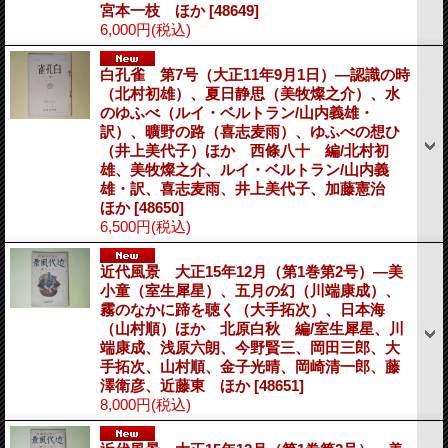
宮本一枝 ほか
[48649]
6,000円
(税込)
白孔雀 第7号（大正11年9月1日）―認識の時
（北村初雄）、夏日静思（美牧燦之介）、水
のゆふべ（ルイ・ベルトラン/山内義雄・
訳）、曠野の路（喜志麦雨）、ゆふべの想ひ
（井上美代子）ほか 西條八十 編/北村初
雄、美牧燦之介、ルイ・ベルトラン/山内義
雄・訳、喜志麦雨、井上美代子、加藤憲治
ほか
[48650]
6,500円
(税込)
近代風景 大正15年12月（第1巻第2号）―美
小童（室生犀星）、五月の幻（川端康成）、
霧のなかに蹄を聴く（大手拓次）、日本海
（山村順）ほか 北原白秋 編/室生犀星、川
端康成、浅原六朗、今野賢三、岡田三郎、大
手拓次、山村順、金子光晴、岡崎清一郎、藤
澤衛彦、近藤東 ほか
[48651]
8,000円
(税込)