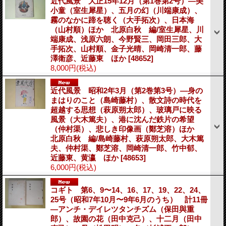
近代風景 大正15年12月（第1巻第2号）―美
小童（室生犀星）、五月の幻（川端康成）、
霧のなかに蹄を聴く（大手拓次）、日本海
（山村順）ほか 北原白秋 編/室生犀星、川
端康成、浅原六朗、今野賢三、岡田三郎、大
手拓次、山村順、金子光晴、岡崎清一郎、藤
澤衛彦、近藤東 ほか
[48652]
8,000円
(税込)
近代風景 昭和2年3月（第2巻第3号）―身の
まはりのこと（島崎藤村）、散文詩の時代を
超越する思想（萩原朔太郎）、玻璃戸に映る
風景（大木篤夫）、港に沈んだ鉄片の希望
（仲村渠）、悲しき印像画（鄭芝溶）ほか
北原白秋 編/島崎藤村、萩原朔太郎、大木篤
夫、仲村渠、鄭芝溶、岡崎清一郎、竹中郁、
近藤東、黄瀛 ほか
[48653]
6,000円
(税込)
コギト 第6、9〜14、16、17、19、22、24、
25号（昭和7年10月〜9年6月のうち） 計11冊
―アンチ・デイレツタンチズム（保田與重
郎）、故園の花（田中克己）、十二月（田中