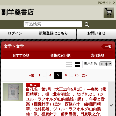
PCサイト
副羊羹書店
ログイン
新規登録はこちら
お問い合せ
文学 > 文学
一覧
おすすめ順
価格の安い順
売れ筋順
表示件数
:
...
...
«
前
1
4
5
6
25
次
»
白孔雀 第3号（大正11年5月1日）―春愁（熊
田精華）、樹（北村初雄）、なげきぶし（ジ
ユル・ラフオルグ/山内義雄・訳）、午餐と音
楽（棚夏針手）ほか 西條八十 編/熊田精
華、北村初雄、ジユル・ラフオルグ/山内義
雄・訳、棚夏針手、前田春聲、日夏耿之介、