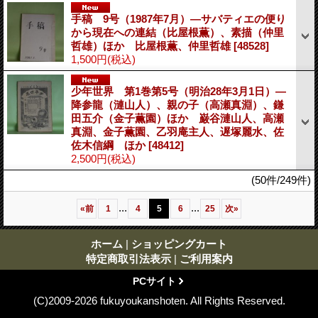
手稿 9号（1987年7月）―サバティエの便り
から現在への連結（比屋根薫）、素描（仲里
哲雄）ほか 比屋根薫、仲里哲雄
[48528]
1,500円
(税込)
少年世界 第1巻第5号（明治28年3月1日）―
降参龍（漣山人）、親の子（高瀬真淵）、鎌
田五介（金子薫園）ほか 巌谷漣山人、高瀬
真淵、金子薫園、乙羽庵主人、遅塚麗水、佐
佐木信綱 ほか
[48412]
2,500円
(税込)
(50件/249件)
...
...
«
前
1
4
5
6
25
次
»
ホーム
|
ショッピングカート
特定商取引法表示
|
ご利用案内
PCサイト
(C)2009-2026 fukuyoukanshoten. All Rights Reserved.