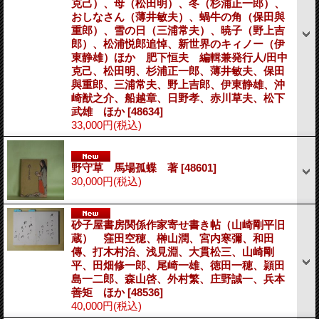
克己）、母（松田明）、冬（杉浦正一郎）、
おしなさん（薄井敏夫）、蝸牛の角（保田與
重郎）、雪の日（三浦常夫）、暁子（野上吉
郎）、松浦悦郎追悼、新世界のキィノー（伊
東静雄）ほか 肥下恒夫 編輯兼発行人/田中
克己、松田明、杉浦正一郎、薄井敏夫、保田
與重郎、三浦常夫、野上吉郎、伊東静雄、沖
崎猷之介、船越章、日野孝、赤川草夫、松下
武雄 ほか
[48634]
33,000円
(税込)
野守草 馬場孤蝶 著
[48601]
30,000円
(税込)
砂子屋書房関係作家寄せ書き帖（山崎剛平旧
蔵） 窪田空穂、榊山潤、宮内寒彌、和田
傳、打木村治、浅見淵、大貫松三、山崎剛
平、田畑修一郎、尾崎一雄、徳田一穂、頴田
島一二郎、森山啓、外村繁、庄野誠一、兵本
善矩 ほか
[48536]
40,000円
(税込)