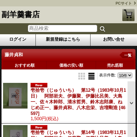
PCサイト
副羊羹書店
ログイン
新規登録はこちら
お問い合せ
藤井貞和
一覧
おすすめ順
価格の安い順
売れ筋順
表示件数
:
壱拾壱（じゅういち） 第12号（1983年10月1
日） 阿部岩夫、伊藤聚、伊藤比呂美、大島
一、佐々木幹郎、清水哲男、鈴木志郎康、ね
じめ正一、藤井貞和、八木忠栄、吉増剛造
[46
597]
1,500円
(税込)
壱拾壱（じゅういち） 第14号（1983年11月1