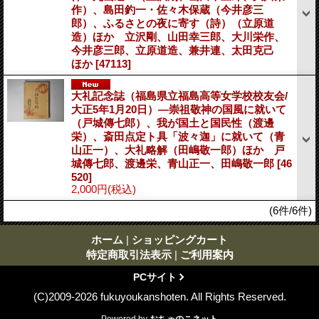
作）、島田釣一・佐々木保蔵（今井彦三
郎）、ふるさとの夜に寄す（詩）（立原道
造）ほか 立沢剛、山田幸三郎、大川栄作、
今井彦三郎、立原道造、兼井連、太田克己
ほか
[47113]
大礼記念誌（福島県立福島高等女学校校友会/
大正5年1月20日）―崇祖敬神の国風に就いて
（戸城傳七郎）、我が国土と国民性（渡邊
栄）、斎田点定ト具「波々迦」に就いて（青
山正一）、大礼略解（田嶋敬一郎）ほか 戸
城傳七郎、渡邊栄、青山正一、田嶋敬一郎
[46
520]
2,000円
(税込)
(6件/6件)
ホーム
|
ショッピングカート
特定商取引法表示
|
ご利用案内
PCサイト
(C)2009-2026 fukuyoukanshoten. All Rights Reserved.
Powered by
おちゃのこネット