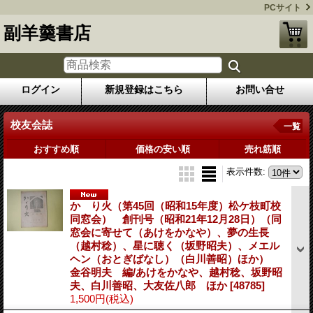
PCサイト
副羊羹書店
ログイン
新規登録はこちら
お問い合せ
校友会誌
一覧
おすすめ順
価格の安い順
売れ筋順
表示件数
:
かゞり火（第45回（昭和15年度）松ケ枝町校
同窓会） 創刊号（昭和21年12月28日）（同
窓会に寄せて（あけをかなや）、夢の生長
（越村稔）、星に聴く（坂野昭夫）、メエル
ヘン（おとぎばなし）（白川善昭）ほか）
金谷明夫 編/あけをかなや、越村稔、坂野昭
夫、白川善昭、大友佐八郎 ほか
[48785]
1,500円
(税込)