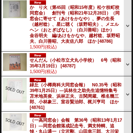
かゞり火（第45回（昭和15年度）松ケ枝町校
同窓会） 創刊号（昭和21年12月28日）（同
窓会に寄せて（あけをかなや）、夢の生長
（越村稔）、星に聴く（坂野昭夫）、メエル
ヘン（おとぎばなし）（白川善昭）ほか）
金谷明夫 編/あけをかなや、越村稔、坂野昭
夫、白川善昭、大友佐八郎 ほか
[48786]
1,500円
(税込)
せんだん（小松市立犬丸小学校） 6号（昭和
35年3月19日）
[48787]
1,500円
(税込)
緑丘（小樽商科大同窓会報） N0.35号（昭和
39年1月25日）―浜林生之助先生追憶特集号
苫米地英俊、浜林正夫、古関周蔵、椎名幾三
郎、小林象三、室谷賢治郎、梶川亨司 ほか
[48761]
（一高同窓会）会報 第36号（昭和13年1月17
日）―同窓会館落成記念号、満支特輯、追
悼・丸山通一（立沢剛、山田幸三郎、大川栄