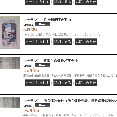
｜
｜
（チラシ） 月掛郵便貯金案内
[49044]
800円
(税込)
1枚もの折り畳み。年代不明、歴史的かなづかい。ヤケ。少々シミ。
｜
｜
（チラシ） 東海生命保険相互会社
[49045]
1,500円
(税込)
東海生命保険相互会社。1枚もの折り畳み。年代不明、横書き右から左のため、
｜
｜
（チラシ） 徴兵保険会社（徴兵保険料表、徴兵保険略則な
[49046]
1,000円
(税込)
徴兵保険会社。1枚もの折り畳み。戦前。ヤケ。斑ジミ。少々汚れ。少々傷み。