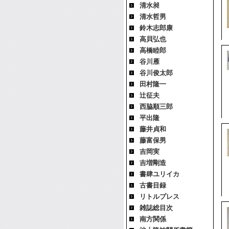
清水昶
清水哲男
鈴木志郎康
高貝弘也
高橋睦郎
谷川雁
谷川俊太郎
田村隆一
辻征夫
西脇順三郎
平出隆
藤井貞和
藤富保男
吉岡実
吉増剛造
書肆ユリイカ
古書目録
リトルプレス
雑誌総目次
南方関係