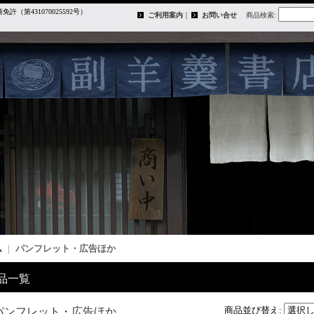
第431070025592号）
ご利用案内
｜
お問い合せ
商品検索
:
ム
｜
パンフレット・広告ほか
品一覧
商品並び替え
:
パンフレット・広告ほか