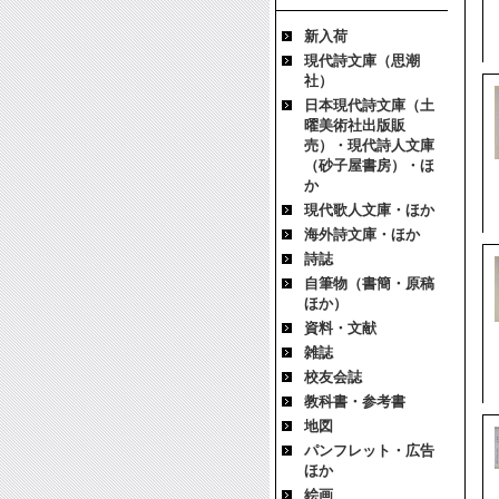
新入荷
現代詩文庫（思潮
社）
日本現代詩文庫（土
曜美術社出版販
売）・現代詩人文庫
（砂子屋書房）・ほ
か
現代歌人文庫・ほか
海外詩文庫・ほか
詩誌
自筆物（書簡・原稿
ほか）
資料・文献
雑誌
校友会誌
教科書・参考書
地図
パンフレット・広告
ほか
絵画