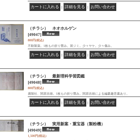
｜
｜
（チラシ） ネオホルゲン
[49047]
800円
(税込)
不動製薬。1枚もの折り畳み。斑ジミ。少々ヤケ。少々傷み。
｜
｜
（チラシ） 最新理科学習図鑑
[49048]
800円
(税込)
廣陵社、関原吉雄。1枚もの折り畳み。関原吉雄による編纂趣意書あり。
｜
｜
（チラシ） 実用新案・重宝器（製粉機）
[49049]
1,500円
(税込)