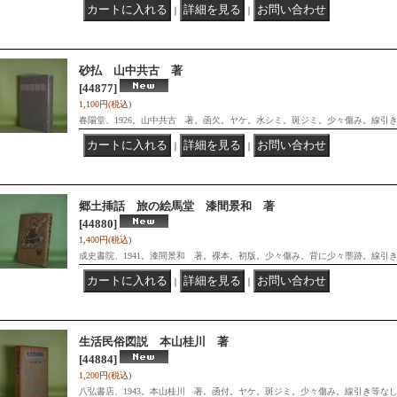
｜
｜
砂払 山中共古 著
[44877]
1,100円
(税込)
春陽堂、1926。山中共古 著。函欠。ヤケ。水シミ。斑ジミ。少々傷み。線引
｜
｜
郷土挿話 旅の絵馬堂 漆間景和 著
[44880]
1,400円
(税込)
成史書院、1941。漆間景和 著。裸本。初版。少々傷み。背に少々墨跡。線引
｜
｜
生活民俗図説 本山桂川 著
[44884]
1,200円
(税込)
八弘書店、1943。本山桂川 著。函付。ヤケ。斑ジミ。少々傷み。線引き等な