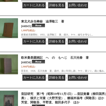
｜
｜
東北犬歩当棒録 澁澤敬三 著
[44845]
1,000円
(税込)
産業経済新聞社、1955。澁澤敬三 著。函欠。ヤケ。線引き等なし。
｜
｜
欧米曼荼羅雑記 へゝのゝもへじ 石川光春 著
[44856]
2,900円
(税込)
至玄社、1928。石川光春 著。函付。扉に印消し跡。ヤケ。斑ジミ。函に傷み
｜
｜
昔話研究 第7号（昭和10年11月5日）―昔話覚書（柳田国
勇）、猿沢と河童（大野芳堂）、糖福米福考（関敬吾）ほか
芳堂、関敬吾、平野直、能田多代子 ほか