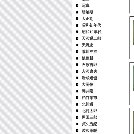
写真
明治期
大正期
昭和初年代
昭和10年代
天沢退二郎
天野忠
荒川洋治
飯島耕一
石原吉郎
入沢康夫
岩成達也
大岡信
岡井隆
粕谷栄市
北川透
北村太郎
黒田三郎
貞久秀紀
渋沢孝輔