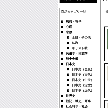
商品カテゴリ一覧
思想・哲学
心理
宗教
全般・その他
仏教
キリスト教
民俗学・民族学
歴史全般
日本史
日本史（全般）
日本史（古代）
日本史（中世）
日本史（近世）
日本史（近代）
世界史
戦記・戦史・軍事
社会科学・社会