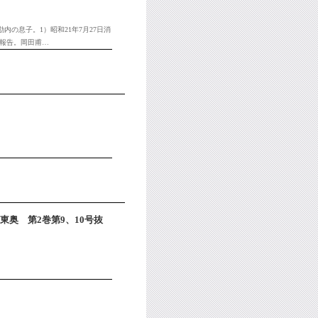
内の息子。1）昭和21年7月27日消
を報告。岡田甫…
東奥 第2巻第9、10号抜