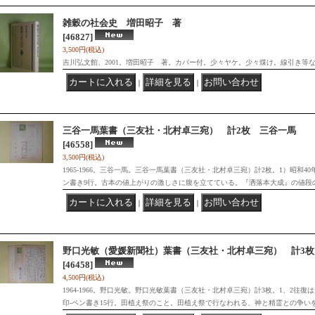
雑穀の社会史 増田昭子 著
[46827]
3,500円
(税込)
吉川弘文館、2001。増田昭子 著。カバー付。少々ヤケ。少々煤け。線引き等
｜
｜
三谷一馬葉書（三友社・北村卓三宛） 計2枚 三谷一馬
[46558]
3,500円
(税込)
1965-1966。三谷一馬。三谷一馬葉書（三友社・北村卓三宛）計2枚。1）昭和4
ン書き9行。古本の値上がりの激しさに腹を立てている。『洒落本大成』の値段
｜
｜
野口光敏（愛媛新聞社）葉書（三友社・北村卓三宛） 計3枚
[46458]
4,500円
(税込)
1964-1966。野口光敏。野口光敏葉書（三友社・北村卓三宛）計3枚。1、2往復
印-ペン書き15行。田植え祭のこと。田植え祭で行なわれる、神と精霊との争い