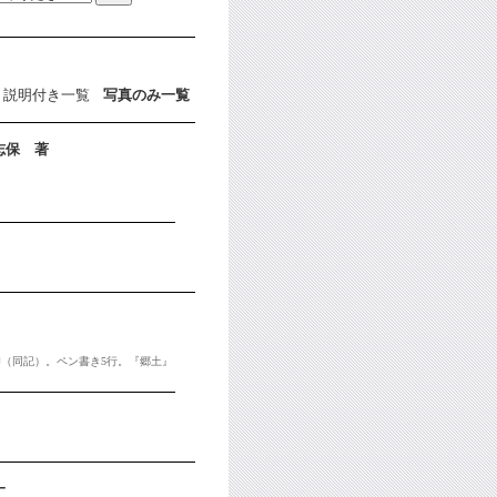
説明付き一覧
写真のみ一覧
志保 著
。
印（同記）。ペン書き5行。『郷土』
一