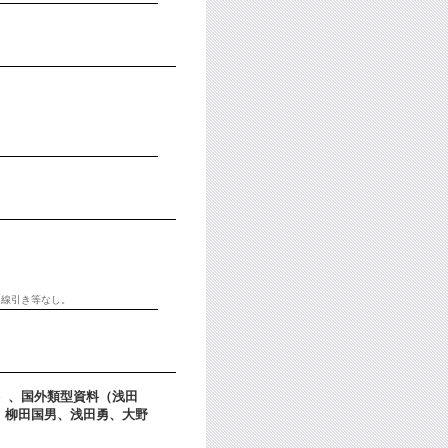
。線引き等なし。
男）、国外類型資料（浅田
 柳田国男、浅田勇、大野