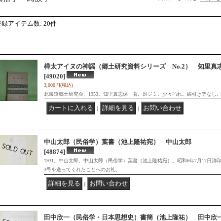
登録アイテム数
:
20件
樺太アイヌの神謡（郷土研究資料シリーズ No.2） 知里真
[49020]
3,000円
(税込)
北海道郷土研究会、1953。知里真志保 著。斑ジミ。少々汚れ。線引き等なし
｜
｜
中山太郎（民俗学）葉書（池上隆祐宛） 中山太郎
[48874]
1931。中山太郎。中山太郎（民俗学）葉書（池上隆祐宛）。昭和6年7月17日消
3号を送ってくれたことへのお礼。
｜
田中欣一（民俗学・日本思想史）書簡（池上隆祐） 田中欣