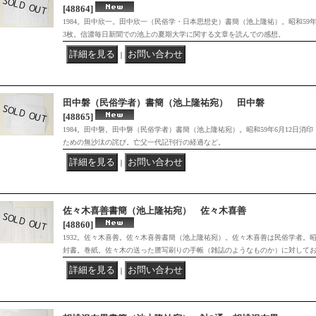
[48864]
1984。田中欣一。田中欣一（民俗学・日本思想史）書簡（池上隆祐）。昭和59年
3枚。信濃毎日新聞での池上の夏期大学に関する文章を読んでの感想。
｜
田中磐（民俗学者）書簡（池上隆祐宛） 田中磐
[48865]
1984。田中磐。田中磐（民俗学者）書簡（池上隆祐宛）。昭和59年6月12日消
ための無沙汰の詫び。亡父一代記刊行の経過など。
｜
佐々木喜善書簡（池上隆祐宛） 佐々木喜善
[48860]
1932。佐々木喜善。佐々木喜善書簡（池上隆祐宛）。佐々木喜善は民俗学者。昭和
封書。巻紙。佐々木の送った謄写刷りの手帳（雑誌のようなものか）に対して
｜