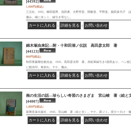
[44592]
1,000円
(税込)
三元社、1935。柳田国男、浅田勇、大野芳堂、関敬吾、平野直、能田多代子 
傷み。縁に水シミ。線引き等なし。
｜
｜
錦木塚由来記―附・十和田湖ノ伝説 高田彦太郎 著
[44123]
800円
(税込)
秋田青森聯合観光会、1935。高田彦太郎 著。赤鉛筆線引き1箇所あり。ペン
に観光印。角折れ。ヤケ。傷み。
｜
｜
南の生活の話―珍らしい奇習のさまざま 宮山峻 著（絵と
[44007]
1,800円
(税込)
新興音楽出版社、1943。宮山峻 著（絵と文）。ヤケ。斑ジミ。背少々欠け・
｜
｜