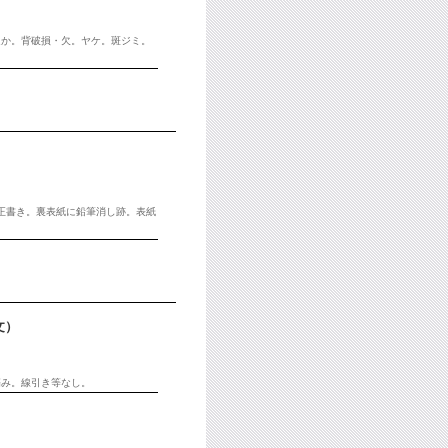
ほか。背破損・欠。ヤケ。斑ジミ。
校正書き。裏表紙に鉛筆消し跡。表紙
文）
傷み。線引き等なし。