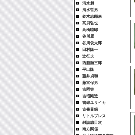
清水昶
清水哲男
鈴木志郎康
高貝弘也
高橋睦郎
谷川雁
谷川俊太郎
田村隆一
辻征夫
西脇順三郎
平出隆
藤井貞和
藤富保男
吉岡実
吉増剛造
書肆ユリイカ
古書目録
リトルプレス
雑誌総目次
南方関係