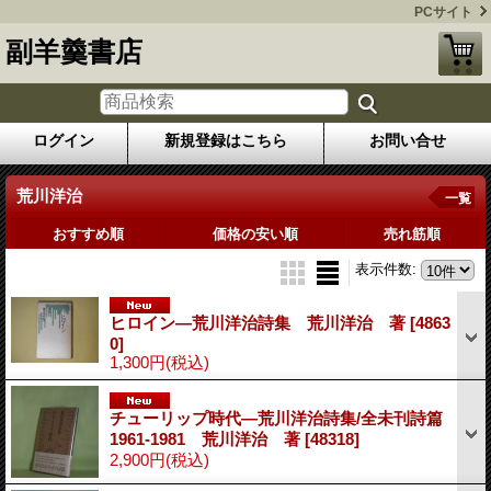
PCサイト
副羊羹書店
ログイン
新規登録はこちら
お問い合せ
荒川洋治
一覧
おすすめ順
価格の安い順
売れ筋順
表示件数
:
ヒロイン―荒川洋治詩集 荒川洋治 著
[4863
0]
1,300円
(税込)
チューリップ時代―荒川洋治詩集/全未刊詩篇
1961-1981 荒川洋治 著
[48318]
2,900円
(税込)