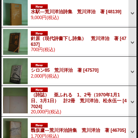
水駅―荒川洋治詩集 荒川洋治 著
[48139]
9,000円
(税込)
針原（現代詩書下し詩集） 荒川洋治 著
[47
637]
700円
(税込)
シロン85 荒川洋治 著
[47570]
2,000円
(税込)
（詩誌） 亜ふれる 1、2号（1970年1月1
日、3月1日） 計2冊 荒川洋治、松永伍一
[4
7024]
20,000円
(税込)
醜仮廬―荒川洋治詩集 荒川洋治 著
[46705]
1,700円
(税込)