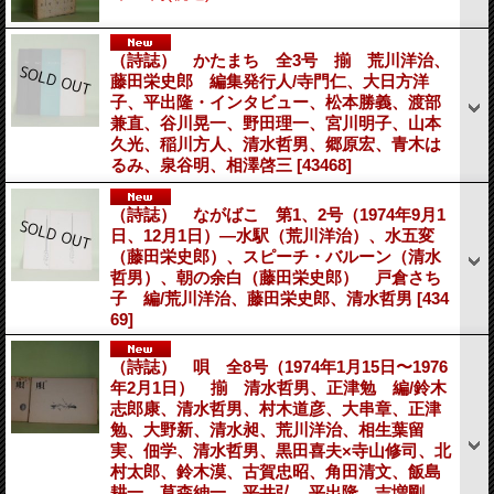
（詩誌） かたまち 全3号 揃 荒川洋治、
藤田栄史郎 編集発行人/寺門仁、大日方洋
子、平出隆・インタビュー、松本勝義、渡部
兼直、谷川晃一、野田理一、宮川明子、山本
久光、稲川方人、清水哲男、郷原宏、青木は
るみ、泉谷明、相澤啓三
[43468]
（詩誌） ながばこ 第1、2号（1974年9月1
日、12月1日）―水駅（荒川洋治）、水五変
（藤田栄史郎）、スピーチ・バルーン（清水
哲男）、朝の余白（藤田栄史郎） 戸倉さち
子 編/荒川洋治、藤田栄史郎、清水哲男
[434
69]
（詩誌） 唄 全8号（1974年1月15日〜1976
年2月1日） 揃 清水哲男、正津勉 編/鈴木
志郎康、清水哲男、村木道彦、大串章、正津
勉、大野新、清水昶、荒川洋治、相生葉留
実、佃学、清水哲男、黒田喜夫×寺山修司、北
村太郎、鈴木漠、古賀忠昭、角田清文、飯島
耕一、草森紳一、平井弘、平出隆、吉増剛