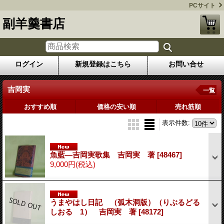
PCサイト
副羊羹書店
ログイン
新規登録はこちら
お問い合せ
吉岡実
一覧
おすすめ順
価格の安い順
売れ筋順
表示件数
:
魚藍―吉岡実歌集 吉岡実 著
[48467]
9,000円
(税込)
うまやはし日記 （弧木洞版）（りぶるどる
しおる 1） 吉岡実 著
[48172]