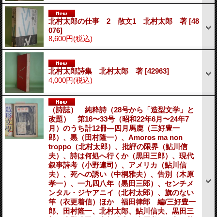
北村太郎の仕事 2 散文1 北村太郎 著
[48
076]
8,600円
(税込)
北村太郎詩集 北村太郎 著
[42963]
4,000円
(税込)
（詩誌） 純粋詩（28号から「造型文学」と
改題） 第16〜33号（昭和22年6月〜24年7
月）のうち計12冊―四月馬鹿（三好豊一
郎）、黒（田村隆一）、Amoros ma non
troppo（北村太郎）、批評の限界（鮎川信
夫）、詩は何処へ行くか（黒田三郎）、現代
叙事詩考（小野連司）、アメリカ（鮎川信
夫）、死への誘い（中桐雅夫）、告別（木原
孝一）、一九四八年（黒田三郎）、センチメ
ンタル・ジヤアニイ（北村太郎）、旗のない
竿（衣更着信）ほか 福田律郎 編/三好豊一
郎、田村隆一、北村太郎、鮎川信夫、黒田三