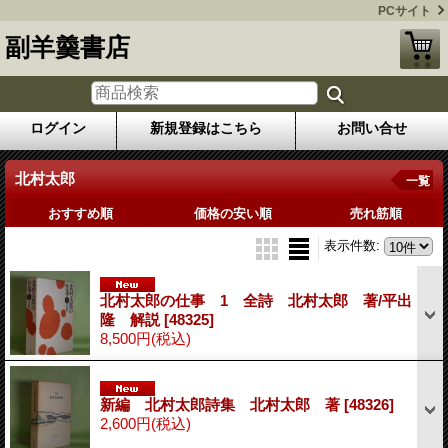
PCサイト
副羊羹書店
ログイン
新規登録はこちら
お問い合せ
北村太郎
一覧
おすすめ順
価格の安い順
売れ筋順
表示件数
:
北村太郎の仕事 1 全詩 北村太郎 著/平出
隆 解説
[48325]
8,500円
(税込)
新編 北村太郎詩集 北村太郎 著
[48326]
2,600円
(税込)