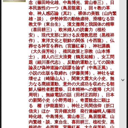
念（篠田時化雄、中島博光、當山春三）、日
本民族性の一つ（鳥居龍蔵）、回々教の革
命、神人感応論（其2）、裸体の美観（山内繁
雄・談）、伊勢神宮の動物虐待、滑稽なる宗
教文学（東台生）、漢文撤廃と我国体の精華
（喜田耕三）、欧米婦人の読書力（植松
安）、現代支那に於ける反儒教思想（黒根祥
作）、東洋文化と朝鮮の関係（今西龍）、仏
葬せる神官を葬れ（宮藤紅峯）、神社講義
（大久保芳松）、殖民政策と宗教（山本博
士）、婦人の三大浪費（鶴見祐輔）、女工問
題（細川喜代志）、反動的運動としての国体
論及び偽神道論の誤謬を論ず（中島正風）、
小説の出版を取締れ（伊藤美博）、神社を破
壊せよ（崎陽山人）、関東大震大火小史、無
力なる廃娼運動、意外の大成功を収めたる朝
鮮人犠牲者慰霊祭、日本精神への復帰（大川
周明）、無線電話の話（田村正四郎）、日本
の新聞小史（小野秀雄）、奇霊観念に顕は
るゝ櫛（伊能嘉矩）、神社と民間信仰（折口
信夫）ほか 宮井鍾次郎 発行兼編輯人/篠田
時化雄、中島博光、當山春三、鳥居龍蔵、山
内繁雄・談、東台生、喜田耕三、植松安、黒
根祥作、今西龍、宮藤紅峯、大久保芳松、山