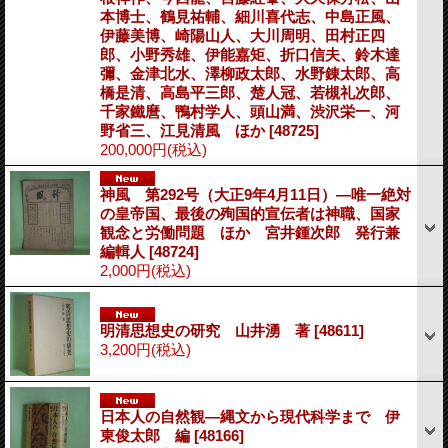
本博士、鶴見祐輔、細川喜代志、中島正風、
伊藤美博、崎陽山人、大川周明、田村正四
郎、小野秀雄、伊能嘉矩、折口信夫、鈴木達
彌、金津北水、澤柳政太郎、水野錬太郎、高
橋是清、高島平三郎、楚人冠、若槻礼次郎、
千家鐵麿、鴨村学人、頭山満、渋沢栄一、河
野省三、江見清風 ほか
[48725]
200,000円
(税込)
神風 第292号（大正9年4月11日）―唯一絶対
の皇帝国、最後の殉国的宣伝者は神職、国家
観念と労働問題 ほか 宮井鍾次郎 発行兼
編輯人
[48724]
2,000円
(税込)
明清思想史の研究 山井湧 著
[48611]
3,200円
(税込)
日本人の自然観―縄文から現代科学まで 伊
東俊太郎 編
[48166]