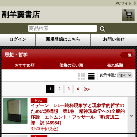
PCサイト
副羊羹書店
ログイン
新規登録はこちら
お問い合せ
思想・哲学
一覧
おすすめ順
価格の安い順
売れ筋順
表示件数
:
1
2
3
4
次
»
イデーン 1-1―純粋現象学と現象学的哲学の
ための諸構想 第1巻 精神現象学への全般的
序論 エトムント・フッサール 著/渡辺二
郎 訳
[48984]
3,500円
(税込)