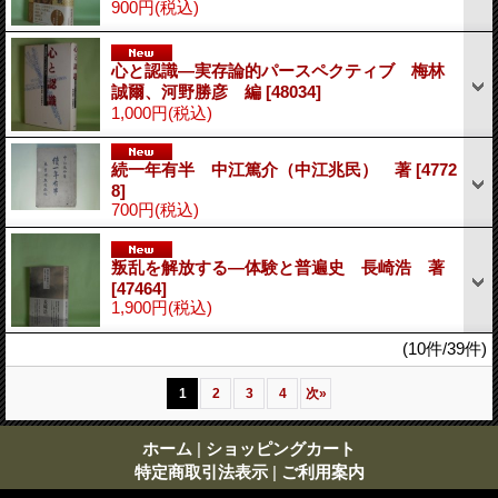
900円
(税込)
心と認識―実存論的パースペクティブ 梅林
誠爾、河野勝彦 編
[48034]
1,000円
(税込)
続一年有半 中江篤介（中江兆民） 著
[4772
8]
700円
(税込)
叛乱を解放する―体験と普遍史 長崎浩 著
[47464]
1,900円
(税込)
(10件/39件)
1
2
3
4
次
»
ホーム
|
ショッピングカート
特定商取引法表示
|
ご利用案内