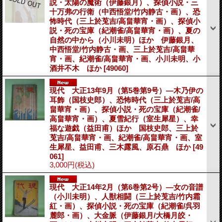
説・太陽の魔術（伊藤銀月）、探偵小説・三
十万弗の行衛（中西悟堂/竹内静古・画）、恐
怖時代（三上於莵吉/高畠華宵・画）、探偵小
説・死の宝庫（紀潮雀/高畠華宵・画）、夏の
自然の中から（小川未明）ほか 伊藤銀月、
中西悟堂/竹内静古・画、三上於莵吉/高畠華
宵・画、紀潮雀/高畠華宵・画、小川未明、小
酒井不木 ほか
[49060]
現代 大正13年9月（第5巻第9号）―木乃伊の
耳飾（国枝史郎）、恐怖時代（三上於莵吉/高
畠華宵・画）、探偵小説・死の宝庫（紀潮雀/
高畠華宵・画）、夏雪紀行（室生犀星）、幸
福な遊戯（益田甫）ほか 国枝史郎、三上於
莵吉/高畠華宵・画、紀潮雀/高畠華宵・画、室
生犀星、益田甫、三木露風、原石鼎 ほか
[49
061]
3,000円
(税込)
現代 大正14年2月（第6巻第2号）―女の音譜
（小川未明）、人獣相闘（三上於莵吉/竹内霜
紅・画）、探偵小説・死の宝庫（紀潮雀/呉羽
麓郎・画）、大金脈（伊藤銀月/大橋月皎・