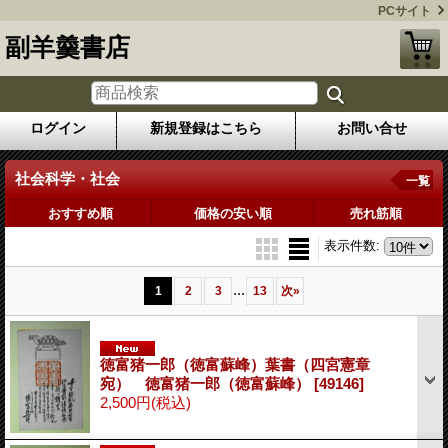
PCサイト
副羊羹書店
ログイン
新規登録はこちら
お問い合せ
社会科学・社会
一覧
おすすめ順
価格の安い順
売れ筋順
表示件数
:
...
1
2
3
13
次
»
徳富猪一郎（徳富蘇峰）葉書（四宮憲章
宛） 徳富猪一郎（徳富蘇峰）
[49146]
2,500円
(税込)