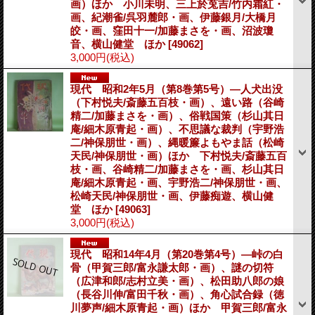
画）ほか 小川未明、三上於莵吉/竹内霜紅・
画、紀潮雀/呉羽麓郎・画、伊藤銀月/大橋月
皎・画、窪田十一/加藤まさを・画、沼波瓊
音、横山健堂 ほか
[49062]
3,000円
(税込)
現代 昭和2年5月（第8巻第5号）―人犬出没
（下村悦夫/斎藤五百枝・画）、遠い路（谷崎
精二/加藤まさを・画）、俗戦国策（杉山其日
庵/細木原青起・画）、不思議な裁判（宇野浩
二/神保朋世・画）、縄暖簾よもやま話（松崎
天民/神保朋世・画）ほか 下村悦夫/斎藤五百
枝・画、谷崎精二/加藤まさを・画、杉山其日
庵/細木原青起・画、宇野浩二/神保朋世・画、
松崎天民/神保朋世・画、伊藤痴遊、横山健
堂 ほか
[49063]
3,000円
(税込)
現代 昭和14年4月（第20巻第4号）―峠の白
骨（甲賀三郎/富永謙太郎・画）、謎の切符
（広津和郎/志村立美・画）、松田助八郎の娘
（長谷川伸/富田千秋・画）、角心試合録（徳
川夢声/細木原青起・画）ほか 甲賀三郎/富永