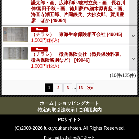
謙太郎・画、広津和郎/志村立美・画、長谷川
伸/富田千秋・画、徳川夢声/細木原青起・画、
海音寺潮五郎、片岡鉄兵、大佛次郎、賀川豊
彦 ほか
[49064]
（チラシ） 東海生命保険相互会社
[49045]
1,500円
(税込)
（チラシ） 徴兵保険会社（徴兵保険料表、
徴兵保険略則など）
[49046]
1,000円
(税込)
(10件/125件)
...
1
2
3
13
次
»
ホーム
|
ショッピングカート
特定商取引法表示
|
ご利用案内
PCサイト
(C)2009-2026 fukuyoukanshoten. All Rights Reserved.
Powered by
おちゃのこネット