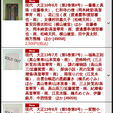
現代 大正10年8月（第2巻第8号）―薔薇と真
珠（佐藤春夫）、仁和寺の僧（岡本綺堂/高畠
華宵・画）、花に泣く夜（渡邊霞亭/渡部審
也・画）、女優村田嘉久子（松崎天民）、巨
富安田善次郎伝（横山健堂）ほか 佐藤春
夫、岡本綺堂/高畠華宵・画、渡邊霞亭/渡部審
也・画、松崎天民、横山健堂、田中貢太郎、
南方熊楠 ほか
[49058]
2,500円
(税込)
現代 大正13年7月（第5巻第7号）―福島正則
（真山青果/山本英春・画）、恐怖時代（三上
於莵吉/高畠華宵・画）、謎の塚物語（高山辰
三/近藤紫雲・画）、探偵小説・死の宝庫（紀
潮雀/高畠華宵・画）、雨宿りの女（江見水
蔭）、出雲台帳恋の悪戯書き（橋爪めぐみ）
ほか 真山青果/山本英春・画、三上於莵吉/高
畠華宵・画、高山辰三/近藤紫雲・画、紀潮雀/
高畠華宵・画、江見水蔭、橋爪めぐみ、伊藤
銀月、中西悟堂 ほか
[49059]
現代 大正13年8月（第5巻第8号）―変態小