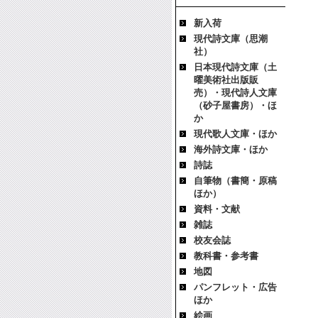
新入荷
現代詩文庫（思潮
社）
日本現代詩文庫（土
曜美術社出版販
売）・現代詩人文庫
（砂子屋書房）・ほ
か
現代歌人文庫・ほか
海外詩文庫・ほか
詩誌
自筆物（書簡・原稿
ほか）
資料・文献
雑誌
校友会誌
教科書・参考書
地図
パンフレット・広告
ほか
絵画