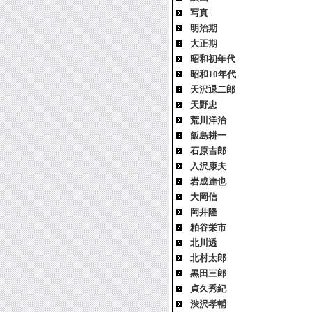
写真
明治期
大正期
昭和初年代
昭和10年代
天沢退二郎
天野忠
荒川洋治
飯島耕一
石原吉郎
入沢康夫
岩成達也
大岡信
岡井隆
粕谷栄市
北川透
北村太郎
黒田三郎
貞久秀紀
渋沢孝輔