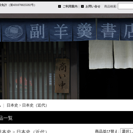
第431070025592号）
ご利用案内
｜
お問い合せ
商品検索
:
ム
｜
日本史 > 日本史（近代）
品一覧
商品並び替え
:
日本史 > 日本史（近代）