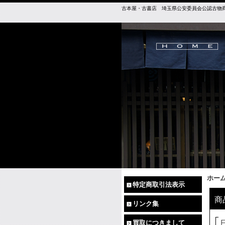
古本屋・古書店 埼玉県公安委員会公認古物商免許（
ホー
特定商取引法表示
商
リンク集
買取につきまして