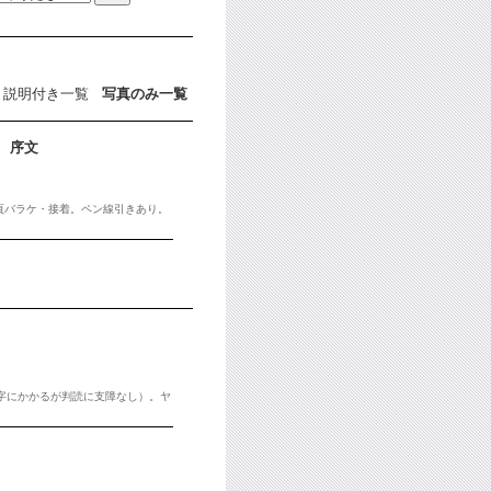
説明付き一覧
写真のみ一覧
 序文
部頁バラケ・接着。ペン線引きあり。
文字にかかるが判読に支障なし）。ヤ