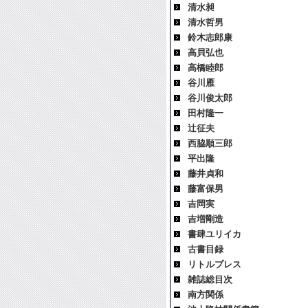
清水昶
清水哲男
鈴木志郎康
高貝弘也
高橋睦郎
谷川雁
谷川俊太郎
田村隆一
辻征夫
西脇順三郎
平出隆
藤井貞和
藤富保男
吉岡実
吉増剛造
書肆ユリイカ
古書目録
リトルプレス
雑誌総目次
南方関係