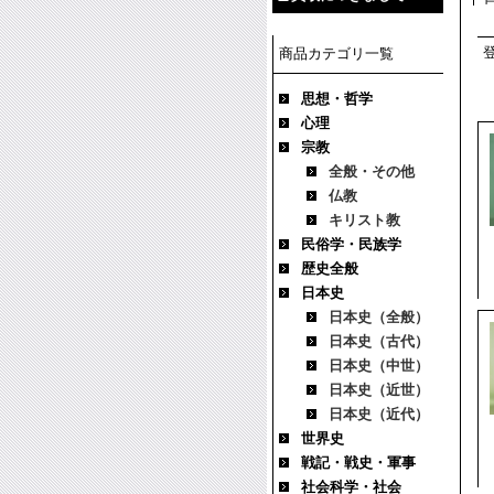
商品カテゴリ一覧
思想・哲学
心理
宗教
全般・その他
仏教
キリスト教
民俗学・民族学
歴史全般
日本史
日本史（全般）
日本史（古代）
日本史（中世）
日本史（近世）
日本史（近代）
世界史
戦記・戦史・軍事
社会科学・社会