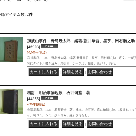
登録アイテム数
:
2件
加波山事件 野島幾太郎 編著/新井章吾、星亨、田村順之助
[46903]
30,000円
(税込)
宮川書店、1900。野島幾太郎 編著/新井章吾、星亨、田村順之助 序文。一
背にタイトル書き込み。角折れ・少々欠け。傷み。斑ジミ。汚れ。
｜
｜
増訂 明治事物起原 石井研堂 著
[44855]
4,300円
(税込)
春陽堂書店、1936。石井研堂 著。裸本。増訂版。扉に印消し跡。1枚破れ（
ケ。斑ジミ。シミ。少々傷み。線引き等なし。
｜
｜