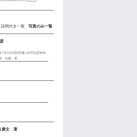
説明付き一覧
写真のみ一覧
彦
7月22日消印封書-200字詰原稿用
崎、佐藤、渡…
名康文 著