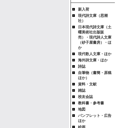
新入荷
現代詩文庫（思潮
社）
日本現代詩文庫（土
曜美術社出版販
売）・現代詩人文庫
（砂子屋書房）・ほ
か
現代歌人文庫・ほか
海外詩文庫・ほか
詩誌
自筆物（書簡・原稿
ほか）
資料・文献
雑誌
校友会誌
教科書・参考書
地図
パンフレット・広告
ほか
絵画