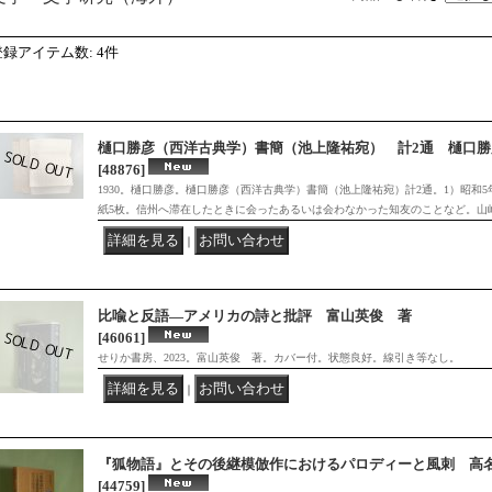
登録アイテム数
:
4件
樋口勝彦（西洋古典学）書簡（池上隆祐宛） 計2通 樋口勝
[48876]
1930。樋口勝彦。樋口勝彦（西洋古典学）書簡（池上隆祐宛）計2通。1）昭和5年
紙5枚。信州へ滞在したときに会ったあるいは会わなかった知友のことなど。山
｜
比喩と反語―アメリカの詩と批評 富山英俊 著
[46061]
せりか書房、2023。富山英俊 著。カバー付。状態良好。線引き等なし。
｜
『狐物語』とその後継模倣作におけるパロディーと風刺 高
[44759]