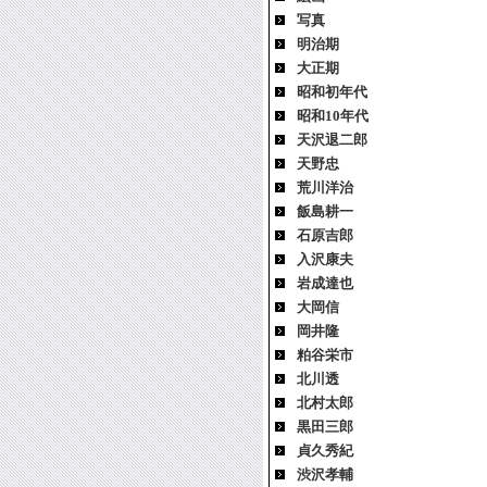
写真
明治期
大正期
昭和初年代
昭和10年代
天沢退二郎
天野忠
荒川洋治
飯島耕一
石原吉郎
入沢康夫
岩成達也
大岡信
岡井隆
粕谷栄市
北川透
北村太郎
黒田三郎
貞久秀紀
渋沢孝輔