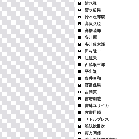
清水昶
清水哲男
鈴木志郎康
高貝弘也
高橋睦郎
谷川雁
谷川俊太郎
田村隆一
辻征夫
西脇順三郎
平出隆
藤井貞和
藤富保男
吉岡実
吉増剛造
書肆ユリイカ
古書目録
リトルプレス
雑誌総目次
南方関係