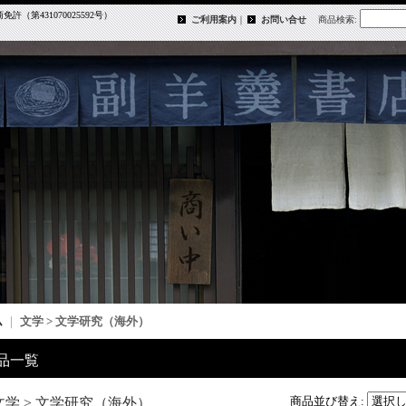
第431070025592号）
ご利用案内
｜
お問い合せ
商品検索
:
ム
｜
文学 > 文学研究（海外）
品一覧
商品並び替え
:
文学 > 文学研究（海外）