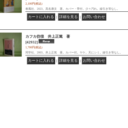
2,100円
(税込)
春風社、2023。高名康文 著。カバー・帯付。少々汚れ。線引き等なし。
｜
｜
カフカ彷徨 井上正篤 著
[42932]
1,700円
(税込)
同学社、2003。井上正篤 著。カバー付。ヤケ。天にシミ。線引き等なし。
｜
｜