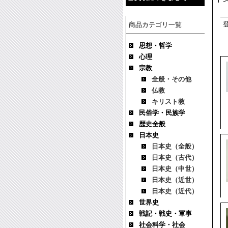
商品カテゴリ一覧
思想・哲学
心理
宗教
全般・その他
仏教
キリスト教
民俗学・民族学
歴史全般
日本史
日本史（全般）
日本史（古代）
日本史（中世）
日本史（近世）
日本史（近代）
世界史
戦記・戦史・軍事
社会科学・社会