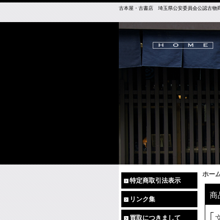
古本屋・古書店 埼玉県公安委員会公認古物商免許（
ホー
特定商取引法表示
商
リンク集
買取につきまして