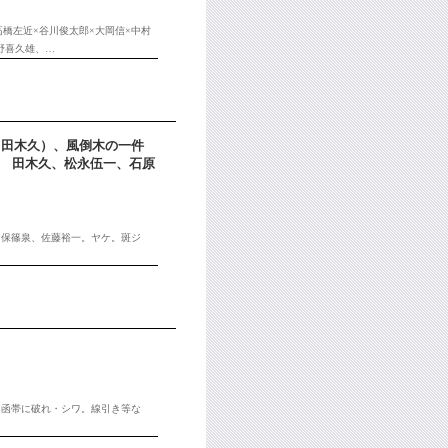
×高橋左近×谷川俊太郎×大岡信×中村
野喜久雄、…
理（田木久）、風倒木の一件
か 田木久、松永伍一、石原
、保篠泉、佐藤裕一。ヤケ。斑ジ
。函帯に破れ・シワ。線引き等な