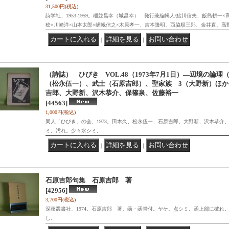
31,500円
(税込)
詩学社、1953-1959。稲並昌幸（城昌幸） 発行兼編輯人/鮎川信夫、飯島耕一
稔×川崎洋×山本太郎×嵯峨信之×木原孝一、吉本隆明、西脇順三郎、金井直、高
｜
｜
（詩誌） ひびき VOL.48（1973年7月1日）―辺境の論
（松永伍一）、武士（石原吉郎）、聖家族 3（大野新）ほ
吉郎、大野新、沢木恭介、保篠泉、佐藤裕一
[44563]
1,000円
(税込)
同人「ひびき」の会、1973。田木久、松永伍一、石原吉郎、大野新、沢木恭介
ミ。汚れ。少々水シミ。
｜
｜
石原吉郎句集 石原吉郎 著
[42956]
3,700円
(税込)
深夜叢書社、1974。石原吉郎 著。函・函帯付。ヤケ。点シミ。函上部に破れ
し。