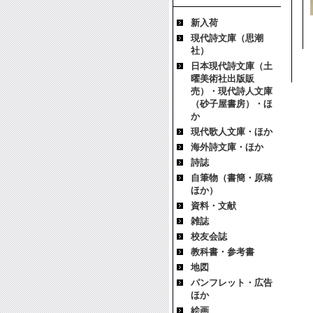
新入荷
現代詩文庫（思潮
社）
日本現代詩文庫（土
曜美術社出版販
売）・現代詩人文庫
（砂子屋書房）・ほ
か
現代歌人文庫・ほか
海外詩文庫・ほか
詩誌
自筆物（書簡・原稿
ほか）
資料・文献
雑誌
校友会誌
教科書・参考書
地図
パンフレット・広告
ほか
絵画