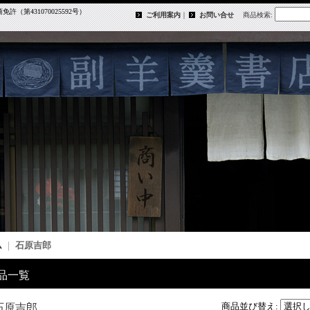
第431070025592号）
ご利用案内
｜
お問い合せ
商品検索
:
ム
｜
石原吉郎
品一覧
商品並び替え
:
石原吉郎