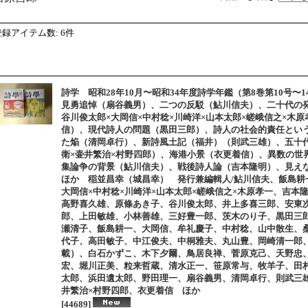
登録アイテム数
:
6件
詩学 昭和28年10月〜昭和34年度詩学年鑑（第8巻第10号〜1
見勇追悼（扇谷義男）、二つの反駁（鮎川信夫）、二十代の発
谷川俊太郎×大岡信×中村稔×川崎洋×山本太郎×嵯峨信之×木
信）、現代詩人の問題（黒田三郎）、詩人の社会的責任とい
た焔（清岡卓行）、新詩風土記（福井）（則武三雄）、五十
衛×壷井繁治×村野四郎）、海港小景（衣更着信）、異数の世
集論争の背景（鮎川信夫）、戦後詩人論（吉本隆明）、見え
ほか 稲並昌幸（城昌幸） 発行兼編輯人/鮎川信夫、飯島耕一
大岡信×中村稔×川崎洋×山本太郎×嵯峨信之×木原孝一、吉本
高野喜久雄、原條あき子、谷川俊太郎、井上多喜三郎、安東
郎、上田敏雄、小林善雄、三好豊一郎、茨木のり子、黒田三
瀬清子、飯島耕一、大岡信、牟礼慶子、中村稔、山中散生、
代子、高田敏子、中江俊夫、中桐雅夫、丸山豊、岡崎清一郎
載）、白石かずこ、木下夕爾、鳥居良禅、菅原克己、天野忠
宏、堀川正美、粒来哲蔵、清水正一、笹原常与、牧羊子、田
太郎、浜田遺太郎、野田理一、扇谷義男、清岡卓行、則武三雄
井繁治×村野四郎、衣更着信 ほか
[44689]