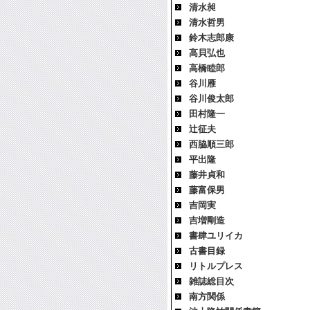
清水昶
清水哲男
鈴木志郎康
高貝弘也
高橋睦郎
谷川雁
谷川俊太郎
田村隆一
辻征夫
西脇順三郎
平出隆
藤井貞和
藤富保男
吉岡実
吉増剛造
書肆ユリイカ
古書目録
リトルプレス
雑誌総目次
南方関係