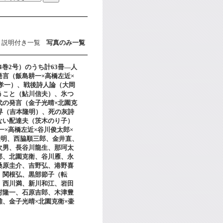
説明付き一覧
写真のみ一覧
4巻2号）のうち計63冊―人
言（飯島耕一×高橋左近×
原孝一）、戦後詩人論（大岡
うこと（鮎川信夫）、氷つ
代の発言（金子光晴×北園克
界（吉本隆明）、死の灰詩
ない配達夫（茨木のり子）
×高橋左近×谷川俊太郎×
隆明、西脇順三郎、金井直、
次男、長谷川龍生、那珂太
郎、北園克衛、谷川雁、永
桑原圭介、吉野弘、港野喜
、関根弘、黒部節子（転
、西川満、新川和江、岩田
村隆一、石原吉郎、木津豊
、金子光晴×北園克衛×壷