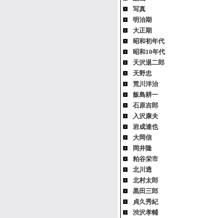
写真
明治期
大正期
昭和初年代
昭和10年代
天沢退二郎
天野忠
荒川洋治
飯島耕一
石原吉郎
入沢康夫
岩成達也
大岡信
岡井隆
粕谷栄市
北川透
北村太郎
黒田三郎
貞久秀紀
渋沢孝輔