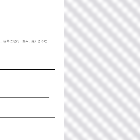
み。函帯に破れ・傷み。線引き等な