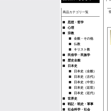
商品カテゴリ一覧
思想・哲学
心理
宗教
全般・その他
仏教
キリスト教
民俗学・民族学
歴史全般
日本史
日本史（全般）
日本史（古代）
日本史（中世）
日本史（近世）
日本史（近代）
世界史
戦記・戦史・軍事
社会科学・社会