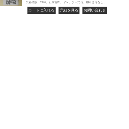
矢立出版、1976。石原吉郎。ヤケ。少々汚れ。線引き等なし。
｜
｜