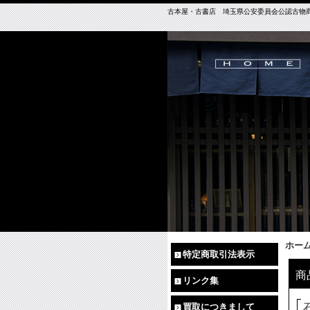
古本屋・古書店 埼玉県公安委員会公認古物商免許（
ホー
特定商取引法表示
商
リンク集
買取につきまして