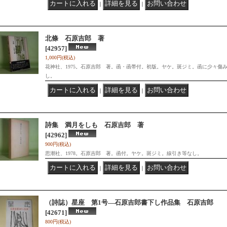
｜
｜
北條 石原吉郎 著
[42957]
1,000円
(税込)
花神社、1975。石原吉郎 著。函・函帯付。初版。ヤケ。斑ジミ。函に少々傷
し。
｜
｜
詩集 満月をしも 石原吉郎 著
[42962]
900円
(税込)
思潮社、1978。石原吉郎 著。函付。ヤケ。斑ジミ。線引き等なし。
｜
｜
（詩誌）星座 第1号―石原吉郎書下し作品集 石原吉郎
[42671]
800円
(税込)