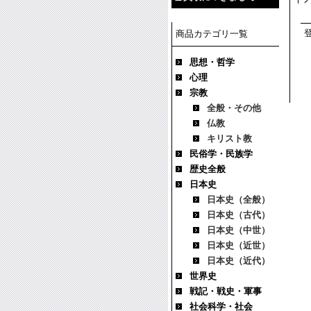
商品カテゴリ一覧
思想・哲学
心理
宗教
全般・その他
仏教
キリスト教
民俗学・民族学
歴史全般
日本史
日本史（全般）
日本史（古代）
日本史（中世）
日本史（近世）
日本史（近代）
世界史
戦記・戦史・軍事
社会科学・社会