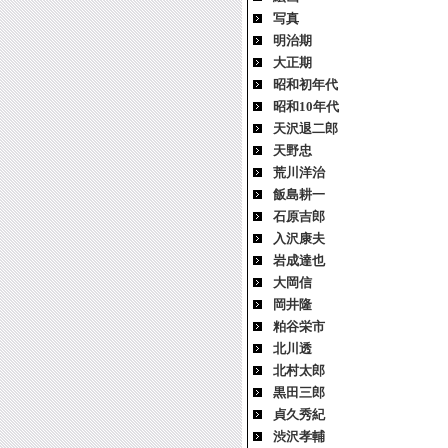
写真
明治期
大正期
昭和初年代
昭和10年代
天沢退二郎
天野忠
荒川洋治
飯島耕一
石原吉郎
入沢康夫
岩成達也
大岡信
岡井隆
粕谷栄市
北川透
北村太郎
黒田三郎
貞久秀紀
渋沢孝輔