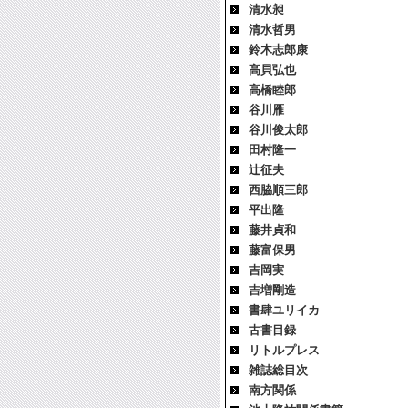
清水昶
清水哲男
鈴木志郎康
高貝弘也
高橋睦郎
谷川雁
谷川俊太郎
田村隆一
辻征夫
西脇順三郎
平出隆
藤井貞和
藤富保男
吉岡実
吉増剛造
書肆ユリイカ
古書目録
リトルプレス
雑誌総目次
南方関係