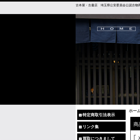
古本屋・古書店 埼玉県公安委員会公認古物商免許（
ホー
特定商取引法表示
商
リンク集
買取につきまして