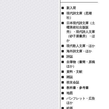
新入荷
現代詩文庫（思潮
社）
日本現代詩文庫（土
曜美術社出版販
売）・現代詩人文庫
（砂子屋書房）・ほ
か
現代歌人文庫・ほか
海外詩文庫・ほか
詩誌
自筆物（書簡・原稿
ほか）
資料・文献
雑誌
校友会誌
教科書・参考書
地図
パンフレット・広告
ほか
絵画