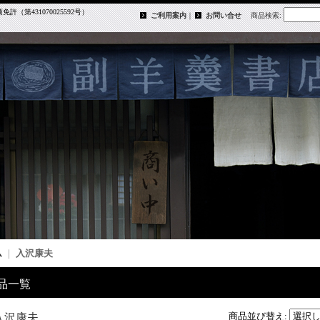
第431070025592号）
ご利用案内
｜
お問い合せ
商品検索
:
ム
｜
入沢康夫
品一覧
商品並び替え
:
入沢康夫