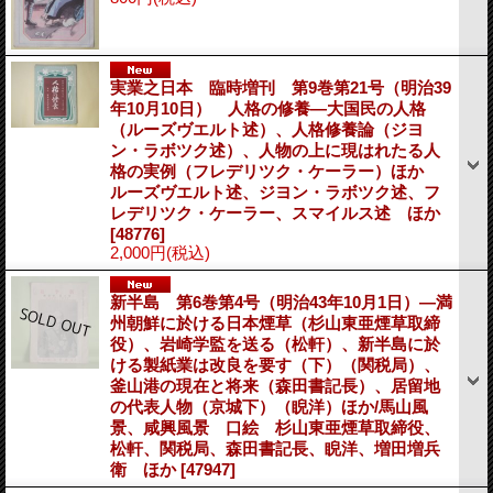
実業之日本 臨時増刊 第9巻第21号（明治39
年10月10日） 人格の修養―大国民の人格
（ルーズヴエルト述）、人格修養論（ジヨ
ン・ラボツク述）、人物の上に現はれたる人
格の実例（フレデリツク・ケーラー）ほか
ルーズヴエルト述、ジヨン・ラボツク述、フ
レデリツク・ケーラー、スマイルス述 ほか
[48776]
2,000円
(税込)
新半島 第6巻第4号（明治43年10月1日）―満
州朝鮮に於ける日本煙草（杉山東亜煙草取締
役）、岩崎学監を送る（松軒）、新半島に於
ける製紙業は改良を要す（下）（関税局）、
釜山港の現在と将来（森田書記長）、居留地
の代表人物（京城下）（睨洋）ほか/馬山風
景、咸興風景 口絵 杉山東亜煙草取締役、
松軒、関税局、森田書記長、睨洋、増田増兵
衛 ほか
[47947]