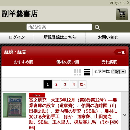
PCサイト
副羊羹書店
ログイン
新規登録はこちら
お問い合せ
経済・経営
一覧
おすすめ順
価格の安い順
売れ筋順
表示件数
:
1
2
3
4
次
»
富之研究 大正5年12月（第6巻第12号）―農
業倉庫の設立（道家齊）、伯国の珈琲園（山
田揚之助）、新内職の研究（SE生）、農村に
於ける美術手工 ほか 道家齊、山田揚之
助、SE生、玉木里人、棟居喜九馬 ほか
[490
66]