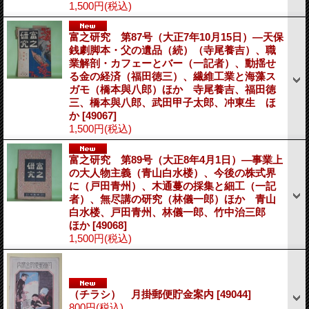
1,500円
(税込)
富之研究 第87号（大正7年10月15日）―天保
銭劇脚本・父の遺品（続）（寺尾養吉）、職
業解剖・カフェーとバー（一記者）、動揺せ
る金の経済（福田徳三）、繊維工業と海藻ス
ガモ（橋本與八郎）ほか 寺尾養吉、福田徳
三、橋本與八郎、武田甲子太郎、冲東生 ほ
か
[49067]
1,500円
(税込)
富之研究 第89号（大正8年4月1日）―事業上
の大人物主義（青山白水楼）、今後の株式界
に（戸田青州）、木通蔓の採集と細工（一記
者）、無尽講の研究（林儀一郎）ほか 青山
白水楼、戸田青州、林儀一郎、竹中治三郎
ほか
[49068]
1,500円
(税込)
（チラシ） 月掛郵便貯金案内
[49044]
800円
(税込)