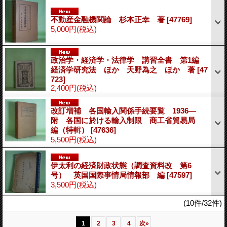
不動産金融機関論 杉本正幸 著
[47769]
5,000円
(税込)
政治学・経済学・法律学 講習全書 第1編
経済学研究法 ほか 天野為之 ほか 著
[47
723]
2,400円
(税込)
改訂増補 各国輸入関係手続要覧 1936―
附 各国に於ける輸入制限 商工省貿易局
編（特輯）
[47636]
5,500円
(税込)
伊太利の経済財政状態（調査資料改 第6
号） 英国国際事情局情報部 編
[47597]
3,500円
(税込)
(10件/32件)
1
2
3
4
次
»