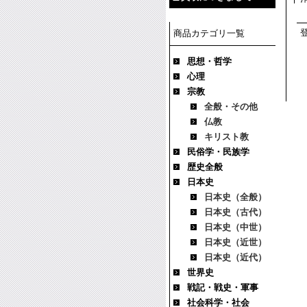
商品カテゴリ一覧
思想・哲学
心理
宗教
全般・その他
仏教
キリスト教
民俗学・民族学
歴史全般
日本史
日本史（全般）
日本史（古代）
日本史（中世）
日本史（近世）
日本史（近代）
世界史
戦記・戦史・軍事
社会科学・社会