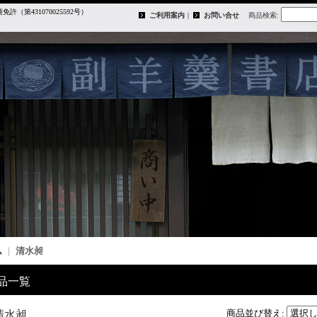
第431070025592号）
ご利用案内
｜
お問い合せ
商品検索
:
ム
｜
清水昶
品一覧
商品並び替え
:
清水昶