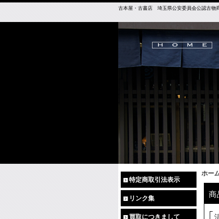
古本屋・古書店 埼玉県公安委員会公認古物商免許（
ホー
特定商取引法表示
商
リンク集
買取につきまして