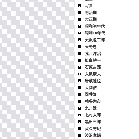
写真
明治期
大正期
昭和初年代
昭和10年代
天沢退二郎
天野忠
荒川洋治
飯島耕一
石原吉郎
入沢康夫
岩成達也
大岡信
岡井隆
粕谷栄市
北川透
北村太郎
黒田三郎
貞久秀紀
渋沢孝輔