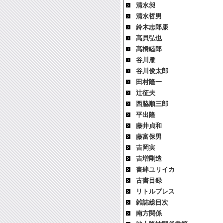
清水昶
清水哲男
鈴木志郎康
高貝弘也
高橋睦郎
谷川雁
谷川俊太郎
田村隆一
辻征夫
西脇順三郎
平出隆
藤井貞和
藤富保男
吉岡実
吉増剛造
書肆ユリイカ
古書目録
リトルプレス
雑誌総目次
南方関係