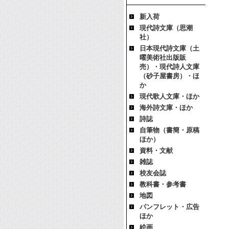
新入荷
現代詩文庫（思潮
社）
日本現代詩文庫（土
曜美術社出版販
売）・現代詩人文庫
（砂子屋書房）・ほ
か
現代歌人文庫・ほか
海外詩文庫・ほか
詩誌
自筆物（書簡・原稿
ほか）
資料・文献
雑誌
校友会誌
教科書・参考書
地図
パンフレット・広告
ほか
絵画