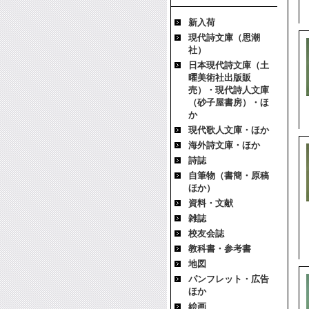
新入荷
現代詩文庫（思潮
社）
日本現代詩文庫（土
曜美術社出版販
売）・現代詩人文庫
（砂子屋書房）・ほ
か
現代歌人文庫・ほか
海外詩文庫・ほか
詩誌
自筆物（書簡・原稿
ほか）
資料・文献
雑誌
校友会誌
教科書・参考書
地図
パンフレット・広告
ほか
絵画