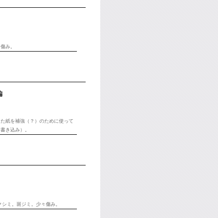
々傷み。
編
った紙を補強（？）のために使って
に書き込み）。
ンクシミ。斑ジミ。少々傷み。