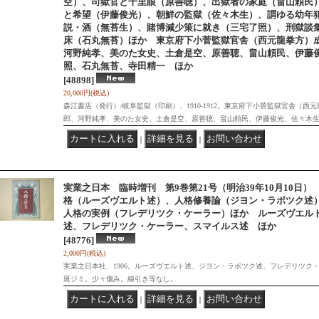
空）、司獄官と千里眼（原善聴）、出獄者の家庭（畠山頼民
と希望（伊藤俊光）、朝鮮の監獄（佐々木生）、謂ゆる幼年
説・酒（無苔生）、賭博減少策に就き（三宅了照）、刑獄談
床（石丸無苔）ほか 東京府下小菅監獄官舎（西元龍拳方）成
河野純孝、美のた女史、土倉是空、原善聴、畠山頼民、伊藤
照、石丸無苔、寺田精一 ほか
[48898]
20,000円
(税込)
森江書店（発行）/岐阜監獄（印刷）、1910-1912。東京府下小菅監獄官舎（西
郎、河野純孝、美のた女史、土倉是空、原善聴、畠山頼民、伊藤俊光、佐々木
｜
｜
実業之日本 臨時増刊 第9巻第21号（明治39年10月10日
格（ルーズヴエルト述）、人格修養論（ジヨン・ラボツク述
人格の実例（フレデリツク・ケーラー）ほか ルーズヴエル
述、フレデリツク・ケーラー、スマイルス述 ほか
[48776]
2,000円
(税込)
実業之日本社、1906。ルーズヴエルト述、ジヨン・ラボツク述、フレデリツク
斑ジミ。少々傷み。線引き等なし。
｜
｜