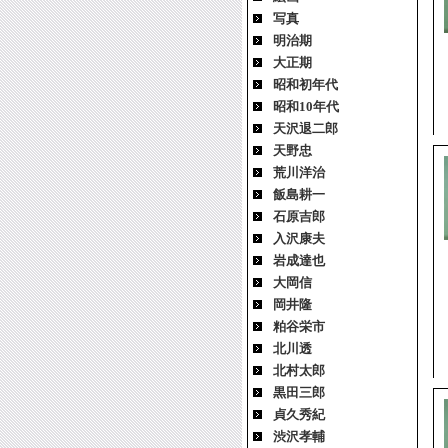
写真
明治期
大正期
昭和初年代
昭和10年代
天沢退二郎
天野忠
荒川洋治
飯島耕一
石原吉郎
入沢康夫
岩成達也
大岡信
岡井隆
粕谷栄市
北川透
北村太郎
黒田三郎
貞久秀紀
渋沢孝輔