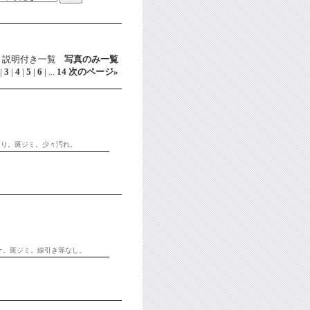
説明付き一覧
写真のみ一覧
|
3
|
4
|
5
|
6
|
...
14
次のページ
»
あり。斑ジミ。少々汚れ。
ヤケ。斑ジミ。線引き等なし。