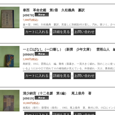
泰西 革命史鑑 第2冊 久松義典 纂訳
[49070]
7,000円
(税込)
巌々堂、1882。久松義典 纂訳。見返しに別紙貼付け直し。汚れ。斑ジミ。少
｜
｜
一と口ばなし（一口噺し）（新撰 少年文庫） 雲雨山人 
[49069]
2,000円
(税込)
島鮮堂、1912。雲雨山人 編。難有（落書き。一頁大きく破れ。別のことに使
いるようだが小口で切れてその補強紙が見えている。外装破れ・欠け。裏表紙
｜
｜
清少納言（十二名媛 第1編） 尾上柴舟 著
[49019]
10,000円
(税込)
南風社（発行）/新聲社（発売）、1902。尾上柴舟 著。奥付に印。小口にイ