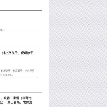
なし。
、姉小路良子、税所敦子、
子、税所敦子、柳原愛子、奈良原時
線引き等なし。
果）、続篇・寝雪（岩野泡
ほか 真山青果、岩野泡