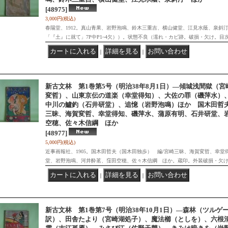
[48975]
3,000円
(税込)
春陽堂、1912。真山青果、岩野泡鳴、鈴木三重吉、横山健堂、江見水蔭、泉斜
「『土』に就て」7P中P1~4欠））。状態不良（濡れ・カビ跡。破損・欠け。目
｜
｜
新古文林 第1巻第5号（明治38年8月1日）―傾城浅間獄（
変哲）、山東京伝の道楽（幸堂得知）、大佐の罪（磯萍水）
中川の鱸釣（石井研堂）、追憶（岩野泡鳴）ほか 国木田哲夫
三昧、海賀変哲、幸堂得知、磯萍水、蒲原有明、石井研堂、
空穂、佐々木信綱 ほか
[48977]
5,000円
(税込)
近事画報社、1905。国木田哲夫（国木田独歩） 編/宮崎三昧、海賀変哲、幸
堂、岩野泡鳴、河井酔茗、窪田空穂、佐々木信綱 ほか。蔵印。外装破損・欠
｜
｜
新古文林 第1巻第7号（明治38年10月1日）―森林（ツルゲ
訳）、田舎たより（宮崎湖処子）、魔法櫛（としを）、六根