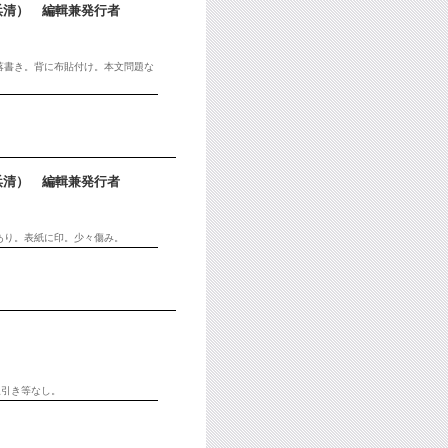
浜清） 編輯兼発行者
に落書き。背に布貼付け。本文問題な
浜清） 編輯兼発行者
クあり。表紙に印。少々傷み。
線引き等なし。