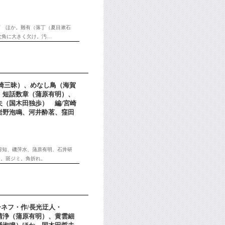
汀 ほか。難有（落丁（夏目漱石
次角に大きく欠け。汚…
宮崎三昧）、めなし鳥（海賀
、短話数章（蒲原有明）、
（国木田独歩） 編/宮崎
岩野泡鳴、河井酔茗、窪田
堂得知、磯萍水、蒲原有明、石井研
け。斑ジミ。角折れ。
ーネフ・作/長光迂人・
清浄（蒲原有明）、黄雲細