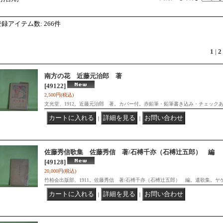
登録アイテム数
:
266件
1
|
2
南方の花 近藤元治郎 著
[49122]
2,500円
(税込)
文光堂、1912。近藤元治郎 著。カバー付。赤鉛筆・鉛筆書き込み・チェック
｜
｜
佐藤秀信歌集 佐藤秀信 著/石榑千亦（石榑辻五郎） 編
[49128]
20,000円
(税込)
竹柏会出版部、1911。佐藤秀信 著/石榑千亦（石榑辻五郎） 編。遺歌集。
｜
｜