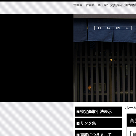
古本屋・古書店 埼玉県公安委員会公認古物商免許（
ホー
特定商取引法表示
商
リンク集
買取につきまして