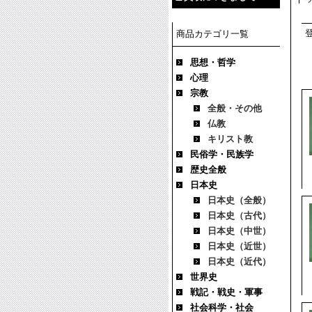
商品カテゴリ一覧
思想・哲学
心理
宗教
全般・その他
仏教
キリスト教
民俗学・民族学
歴史全般
日本史
日本史（全般）
日本史（古代）
日本史（中世）
日本史（近世）
日本史（近代）
世界史
戦記・戦史・軍事
社会科学・社会