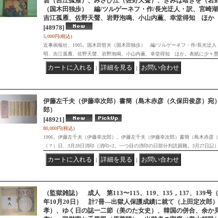
雲（吉江孤雁）、みさび江（佐野天聲）、きみは暗きを（岩
（国木田独歩） 編/ツルゲーネフ・作/長光迂人・訳、宮崎
吉江孤雁、佐野天聲、岩野泡鳴、小山内薫、幸堂得知 ほか
[48978]
5,000円
(税込)
近事画報社、1905。国木田哲夫（国木田独歩） 編/ツルゲーネフ・作/長光迂
明、吉江孤雁、佐野天聲、岩野泡鳴、小山内薫、幸堂得知 ほか。表紙に少々
｜
｜
伊藤左千夫（伊藤幸次郎）書簡（島木赤彦（久保田俊彦）宛
郎）
[48921]
80,000円
(税込)
1906。伊藤左千夫（伊藤幸次郎）。伊藤左千夫（伊藤幸次郎）書簡（島木赤彦（久
（？）日、3月28日消印（消印×2。一つ目の消印の日部分判読困難。3月27日記
｜
｜
（監獄雑誌） 成人 第113〜115、119、135，137、139号
年10月20日） 計7冊―出獄人保護成績に就て（上田定次郎
孝）、ゆく日の誌一二節（美のた女史）、韓国の併合、余か