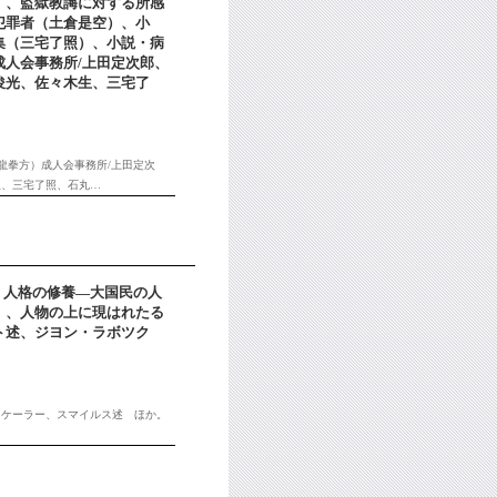
）、監獄教誨に対する所感
犯罪者（土倉是空）、小
集（三宅了照）、小説・病
人会事務所/上田定次郎、
俊光、佐々木生、三宅了
元龍拳方）成人会事務所/上田定次
生、三宅了照、石丸…
） 人格の修養―大国民の人
）、人物の上に現はれたる
ト述、ジヨン・ラボツク
・ケーラー、スマイルス述 ほか。