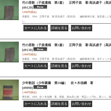
竹の里歌（子規遺稿 第1篇） 正岡子規 著/高浜虚子（高
[49129]
3,000円
(税込)
俳書堂、1904。正岡子規 著/高浜虚子（高浜清） 編輯兼発行者。後見返し
し。
｜
｜
竹の里歌（子規遺稿 第1篇） 正岡子規 著/高浜虚子（高
[49130]
3,000円
(税込)
俳書堂、1904。正岡子規 著/高浜虚子（高浜清） 編輯兼発行者。赤チェッ
｜
｜
少年歌話（少年叢書 第10編） 佐々木信綱 著
[49090]
2,400円
(税込)
博文館、1899。佐々木信綱 著。再版。留め具に錆・周辺シミ汚れ。斑ジミ。
｜
｜