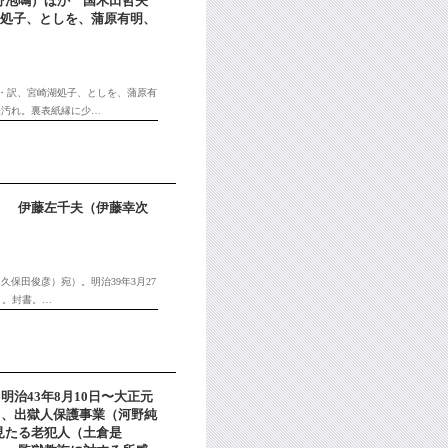
野泡鳴）ほか 国木田哲夫
湖処子、としを、蒲原有明、
人・訳、宮崎湖処子、としを、蒲原有
墨汚れ。裏表紙縁に少…
） 伊藤左千夫（伊藤幸次
保田俊彦）宛）。明治39年3月27
）。封書。…
（明治43年8月10日〜大正元
）、出獄人保護事業（河野純
見たる老犯人（土倉是