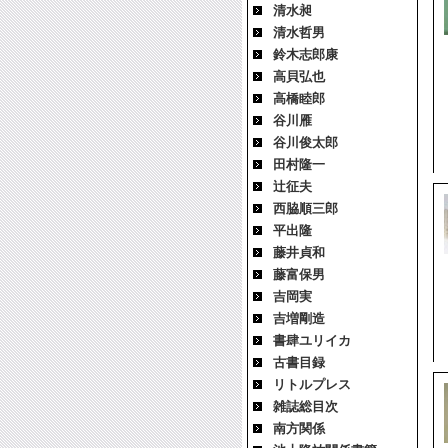
清水昶
清水哲男
鈴木志郎康
高貝弘也
高橋睦郎
谷川雁
谷川俊太郎
田村隆一
辻征夫
西脇順三郎
平出隆
藤井貞和
藤富保男
吉岡実
吉増剛造
書肆ユリイカ
古書目録
リトルプレス
雑誌総目次
南方関係