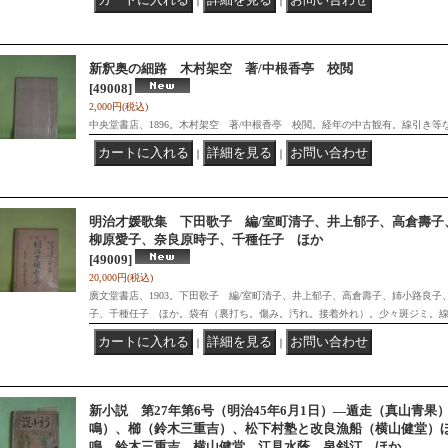
｜
｜
新釈奥の細路 木村架空 著/中根香亭 校閲
[49008]
2,000円
(税込)
中央堂書店、1896。木村架空 著/中根香亭 校閲。経年の中古観有。線引き等
｜
｜
明治才媛歌集 下田歌子 編/室町清子、井上郁子、高倉壽子
柳原愛子、奈良原時子、千種任子 ほか
[49009]
20,000円
(税込)
廣文堂書店、1903。下田歌子 編/室町清子、井上郁子、高倉壽子、姉小路良
子、千種任子 ほか。袋有（裏打ち。傷み。汚れ。接着外れ）。少々斑ジミ。
｜
｜
新小説 第27年第6号（明治45年6月1日）―遁走（真山青
鳴）、櫛（鈴木三重吉）、松下村塾と改良漁船（横山健堂）
鳴、鈴木三重吉、横山健堂、江見水蔭、泉斜汀 ほか