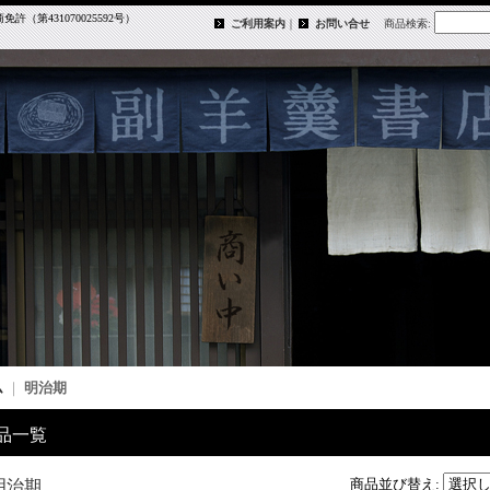
第431070025592号）
ご利用案内
｜
お問い合せ
商品検索
:
ム
｜
明治期
品一覧
商品並び替え
:
明治期