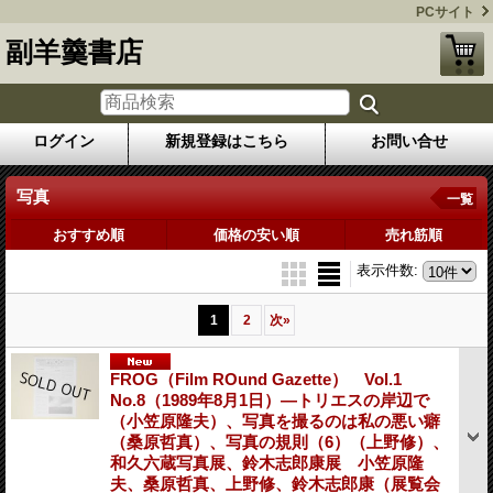
PCサイト
副羊羹書店
ログイン
新規登録はこちら
お問い合せ
写真
一覧
おすすめ順
価格の安い順
売れ筋順
表示件数
:
1
2
次
»
FROG（Film ROund Gazette） Vol.1
No.8（1989年8月1日）―トリエスの岸辺で
（小笠原隆夫）、写真を撮るのは私の悪い癖
（桑原哲真）、写真の規則（6）（上野修）、
和久六蔵写真展、鈴木志郎康展 小笠原隆
夫、桑原哲真、上野修、鈴木志郎康（展覧会