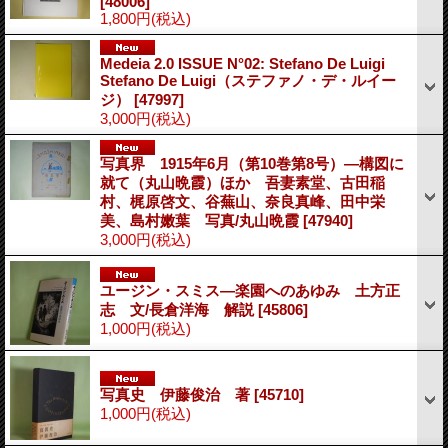
[48006]
1,800円
(税込)
Medeia 2.0 ISSUE N°02: Stefano De Luigi
Stefano De Luigi（ステファノ・デ・ルイー
ジ）
[47997]
3,000円
(税込)
写真界 1915年6月（第10巻第8号）―構図に
就て（丸山晩霞）ほか 吾妻素堂、古田稲
村、梶原啓文、谷蕪山、奈良真峰、田中栄
美、島村嫩葉 写真/丸山晩霞
[47940]
3,000円
(税込)
ユージン・スミス―楽園へのあゆみ 土方正
志 文/長倉洋海 解説
[45806]
1,000円
(税込)
写真史 伊藤俊治 著
[45710]
1,000円
(税込)