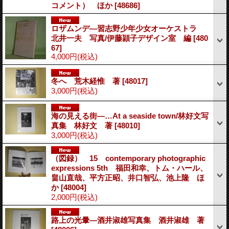
コメント） ほか
[48686]
ロザムンデ―習志野少年少女オーケストラ
北井一夫 写真/伊藤頴子デザイン室 編
[480
67]
4,000円
(税込)
冬へ 荒木経惟 著
[48017]
3,000円
(税込)
海の見える街―…At a seaside town/林好文写
真集 林好文 著
[48010]
3,000円
(税込)
（図録） 15 contemporary photographic
expressions 5th 福田和幸、トム・ハール、
畠山直哉、平方正昭、井口智弘、池上隆 ほ
か
[48004]
2,000円
(税込)
路上の光暈―酒井淑雄写真集 酒井淑雄 著