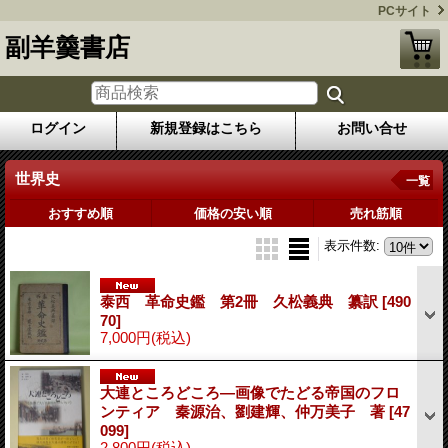
PCサイト
副羊羹書店
ログイン
新規登録はこちら
お問い合せ
世界史
一覧
おすすめ順
価格の安い順
売れ筋順
表示件数
:
泰西 革命史鑑 第2冊 久松義典 纂訳
[490
70]
7,000円
(税込)
大連ところどころ―画像でたどる帝国のフロ
ンティア 秦源治、劉建輝、仲万美子 著
[47
099]
2,800円
(税込)