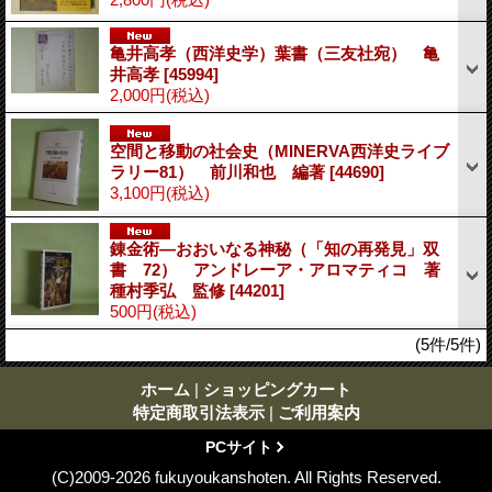
亀井高孝（西洋史学）葉書（三友社宛） 亀
井高孝
[45994]
2,000円
(税込)
空間と移動の社会史（MINERVA西洋史ライブ
ラリー81） 前川和也 編著
[44690]
3,100円
(税込)
錬金術―おおいなる神秘（「知の再発見」双
書 72） アンドレーア・アロマティコ 著
種村季弘 監修
[44201]
500円
(税込)
(5件/5件)
ホーム
|
ショッピングカート
特定商取引法表示
|
ご利用案内
PCサイト
(C)2009-2026 fukuyoukanshoten. All Rights Reserved.