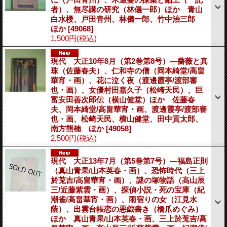
者）、無尽講の研究（林儀一郎）ほか 青山
白水楼、戸田青州、林儀一郎、竹中治三郎
ほか
[49068]
1,500円
(税込)
現代 大正10年8月（第2巻第8号）―薔薇と真
珠（佐藤春夫）、仁和寺の僧（岡本綺堂/高畠
華宵・画）、花に泣く夜（渡邊霞亭/渡部審
也・画）、女優村田嘉久子（松崎天民）、巨
富安田善次郎伝（横山健堂）ほか 佐藤春
夫、岡本綺堂/高畠華宵・画、渡邊霞亭/渡部審
也・画、松崎天民、横山健堂、田中貢太郎、
南方熊楠 ほか
[49058]
2,500円
(税込)
現代 大正13年7月（第5巻第7号）―福島正則
（真山青果/山本英春・画）、恐怖時代（三上
於莵吉/高畠華宵・画）、謎の塚物語（高山辰
三/近藤紫雲・画）、探偵小説・死の宝庫（紀
潮雀/高畠華宵・画）、雨宿りの女（江見水
蔭）、出雲台帳恋の悪戯書き（橋爪めぐみ）
ほか 真山青果/山本英春・画、三上於莵吉/高