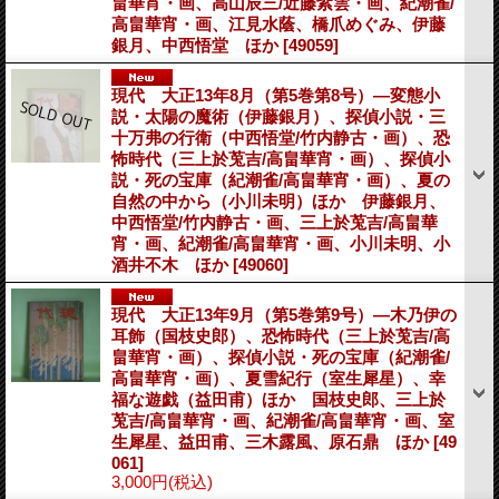
畠華宵・画、高山辰三/近藤紫雲・画、紀潮雀/
高畠華宵・画、江見水蔭、橋爪めぐみ、伊藤
銀月、中西悟堂 ほか
[49059]
現代 大正13年8月（第5巻第8号）―変態小
説・太陽の魔術（伊藤銀月）、探偵小説・三
十万弗の行衛（中西悟堂/竹内静古・画）、恐
怖時代（三上於莵吉/高畠華宵・画）、探偵小
説・死の宝庫（紀潮雀/高畠華宵・画）、夏の
自然の中から（小川未明）ほか 伊藤銀月、
中西悟堂/竹内静古・画、三上於莵吉/高畠華
宵・画、紀潮雀/高畠華宵・画、小川未明、小
酒井不木 ほか
[49060]
現代 大正13年9月（第5巻第9号）―木乃伊の
耳飾（国枝史郎）、恐怖時代（三上於莵吉/高
畠華宵・画）、探偵小説・死の宝庫（紀潮雀/
高畠華宵・画）、夏雪紀行（室生犀星）、幸
福な遊戯（益田甫）ほか 国枝史郎、三上於
莵吉/高畠華宵・画、紀潮雀/高畠華宵・画、室
生犀星、益田甫、三木露風、原石鼎 ほか
[49
061]
3,000円
(税込)