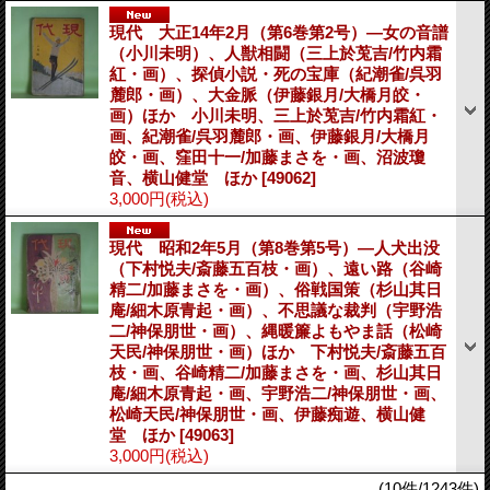
現代 大正14年2月（第6巻第2号）―女の音譜
（小川未明）、人獣相闘（三上於莵吉/竹内霜
紅・画）、探偵小説・死の宝庫（紀潮雀/呉羽
麓郎・画）、大金脈（伊藤銀月/大橋月皎・
画）ほか 小川未明、三上於莵吉/竹内霜紅・
画、紀潮雀/呉羽麓郎・画、伊藤銀月/大橋月
皎・画、窪田十一/加藤まさを・画、沼波瓊
音、横山健堂 ほか
[49062]
3,000円
(税込)
現代 昭和2年5月（第8巻第5号）―人犬出没
（下村悦夫/斎藤五百枝・画）、遠い路（谷崎
精二/加藤まさを・画）、俗戦国策（杉山其日
庵/細木原青起・画）、不思議な裁判（宇野浩
二/神保朋世・画）、縄暖簾よもやま話（松崎
天民/神保朋世・画）ほか 下村悦夫/斎藤五百
枝・画、谷崎精二/加藤まさを・画、杉山其日
庵/細木原青起・画、宇野浩二/神保朋世・画、
松崎天民/神保朋世・画、伊藤痴遊、横山健
堂 ほか
[49063]
3,000円
(税込)
(10件/1243件)