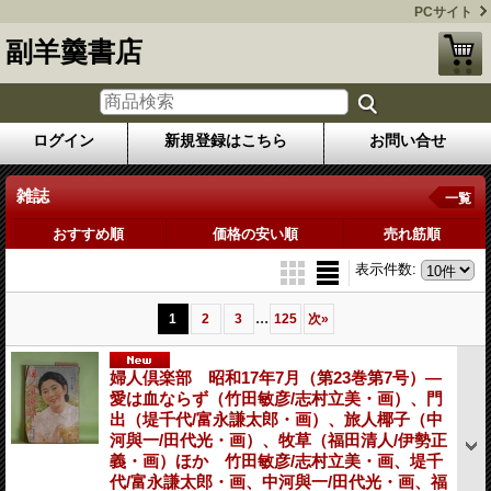
PCサイト
副羊羹書店
ログイン
新規登録はこちら
お問い合せ
雑誌
一覧
おすすめ順
価格の安い順
売れ筋順
表示件数
:
...
1
2
3
125
次
»
婦人倶楽部 昭和17年7月（第23巻第7号）―
愛は血ならず（竹田敏彦/志村立美・画）、門
出（堤千代/富永謙太郎・画）、旅人椰子（中
河與一/田代光・画）、牧草（福田清人/伊勢正
義・画）ほか 竹田敏彦/志村立美・画、堤千
代/富永謙太郎・画、中河與一/田代光・画、福