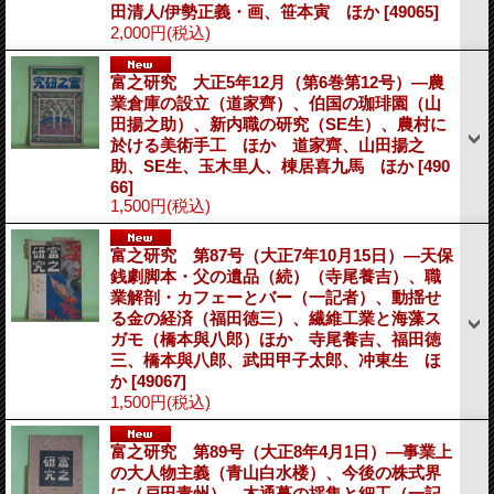
田清人/伊勢正義・画、笹本寅 ほか
[49065]
2,000円
(税込)
富之研究 大正5年12月（第6巻第12号）―農
業倉庫の設立（道家齊）、伯国の珈琲園（山
田揚之助）、新内職の研究（SE生）、農村に
於ける美術手工 ほか 道家齊、山田揚之
助、SE生、玉木里人、棟居喜九馬 ほか
[490
66]
1,500円
(税込)
富之研究 第87号（大正7年10月15日）―天保
銭劇脚本・父の遺品（続）（寺尾養吉）、職
業解剖・カフェーとバー（一記者）、動揺せ
る金の経済（福田徳三）、繊維工業と海藻ス
ガモ（橋本與八郎）ほか 寺尾養吉、福田徳
三、橋本與八郎、武田甲子太郎、冲東生 ほ
か
[49067]
1,500円
(税込)
富之研究 第89号（大正8年4月1日）―事業上
の大人物主義（青山白水楼）、今後の株式界
に（戸田青州）、木通蔓の採集と細工（一記