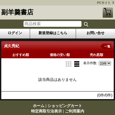
PCサイト
副羊羹書店
ログイン
新規登録はこちら
お問い合せ
貞久秀紀
一覧
おすすめ順
価格の安い順
売れ筋順
表示件数
:
該当商品はありません
(0件/0件)
ホーム
|
ショッピングカート
特定商取引法表示
|
ご利用案内