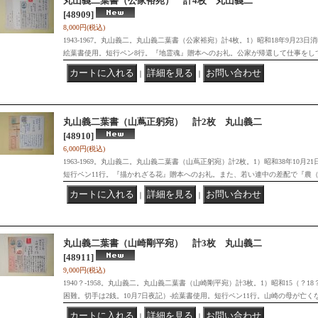
丸山義二葉書（公家裕宛） 計4枚 丸山義二
[48909]
8,000円
(税込)
1943-1967。丸山義二。丸山義二葉書（公家裕宛）計4枚。1）昭和18年9月23日
絵葉書使用。短行ペン8行。『地霊魂』贈本へのお礼。公家が帰還して仕事をし
｜
｜
丸山義二葉書（山蔦正躬宛） 計2枚 丸山義二
[48910]
6,000円
(税込)
1963-1969。丸山義二。丸山義二葉書（山蔦正躬宛）計2枚。1）昭和38年10月2
短行ペン11行。『描かれざる花』贈本へのお礼。また、若い連中の差配で『農
｜
｜
丸山義二葉書（山崎剛平宛） 計3枚 丸山義二
[48911]
9,000円
(税込)
1940？-1958。丸山義二。丸山義二葉書（山崎剛平宛）計3枚。1）昭和15（？1
困難。切手は2銭。10月7日夜記）-絵葉書使用。短行ペン11行。山崎の母が亡く
｜
｜