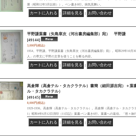
厘（昭和12年3月以前））。ペン書き8行。病気見舞い。
｜
｜
平野謙葉書（矢島章次（河出書房編集部）宛） 平野謙
[49144]
3,000円
(税込)
1954。平野謙。平野謙葉書（矢島章次（河出書房編集部）宛）。昭和29年10月
人」の帯文に平野の文章を使うことを断る内容。
｜
｜
高倉輝（高倉テル・タカクラテル）書簡（細田源吉宛）＋葉
ル・タカクラテル）
[49145]
8,000円
(税込)
1929-1936。高倉輝（高倉テル・タカクラテル）。高倉輝（高倉テル・タカク
1）昭和4年6月12日消印（11日記）葉書-ペン書き6行。葉書への返信。「悠々旅
｜
｜