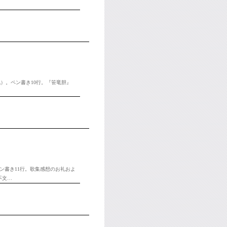
日記）。ペン書き10行。『笹竜胆』
-ペン書き11行。歌集感想のお礼およ
不文…