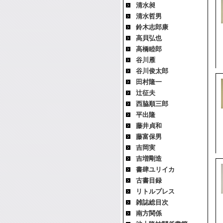
清水昶
清水哲男
鈴木志郎康
高貝弘也
高橋睦郎
谷川雁
谷川俊太郎
田村隆一
辻征夫
西脇順三郎
平出隆
藤井貞和
藤富保男
吉岡実
吉増剛造
書肆ユリイカ
古書目録
リトルプレス
雑誌総目次
南方関係