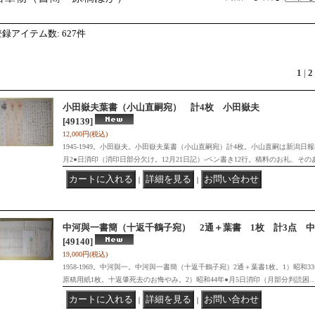
登録アイテム数
:
627件
1
|
2
小田嶽夫葉書（小山直嗣宛） 計4枚 小田嶽夫
[49139]
12,000円
(税込)
1945-1949。小田嶽夫。小田嶽夫葉書（小山直嗣宛）計4枚。小山直嗣は新潟日報
月2●日消印（消印日部分欠け。12月21日記）-ペン書き12行。稿料のお礼、その
｜
｜
中河與一書簡（十返千鶴子宛） 2通＋葉書 1枚 計3点 
[49140]
19,000円
(税込)
1958-1969。中河與一。中河與一書簡（十返千鶴子宛）2通＋葉書1枚。1）昭和33
原稿用紙1枚。十返肇死去のお悔やみ。2）昭和44年●月5日消印（月部分判読困
｜
｜