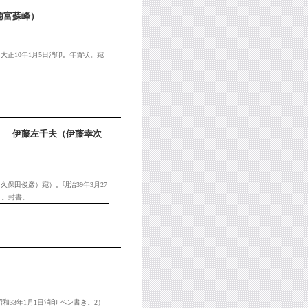
徳富蘇峰）
大正10年1月5日消印。年賀状。宛
） 伊藤左千夫（伊藤幸次
保田俊彦）宛）。明治39年3月27
）。封書。…
和33年1月1日消印-ペン書き。2）