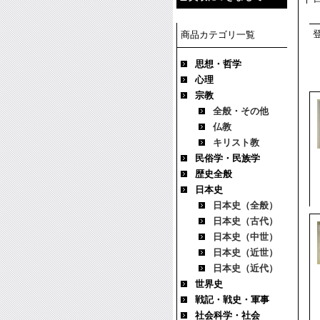
商品カテゴリ一覧
思想・哲学
心理
宗教
全般・その他
仏教
キリスト教
民俗学・民族学
歴史全般
日本史
日本史（全般）
日本史（古代）
日本史（中世）
日本史（近世）
日本史（近代）
世界史
戦記・戦史・軍事
社会科学・社会