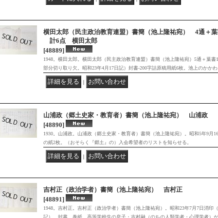
横田太郎（民主政治教育連盟）書簡（池上隆祐宛） 4通＋葉
計6点 横田太郎
[48889]
1948。横田太郎。横田太郎（民主政治教育連盟）書簡（池上隆祐宛）5通＋葉書1
部分切り取り欠。昭和23年4月17日記）封書-200字詰原稿用紙6枚。池上のかか
｜
山浦政（郷土史家・教育者）書簡（池上隆祐宛） 山浦政
[48890]
1930。山浦政。山浦政（郷土史家・教育者）書簡（池上隆祐宛）。昭和5年9月1
の紙2枚。（おそらく『郷土』の）入会希望者のリストを知らせる。
｜
吉村正（政治学者）書簡（池上隆祐宛） 吉村正
[48891]
1948。吉村正。吉村正（政治学者）書簡（池上隆祐宛）。昭和23年7月7日消印
記）。封書。巻紙。高等学校生の息子・吉村融（のちの人類学者・心理学者）