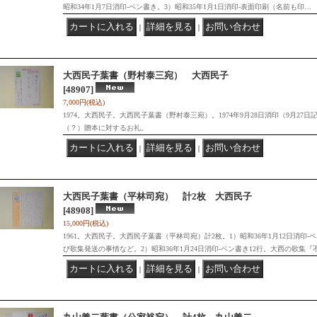
昭和34年1月7日消印-ペン書き。3）昭和35年1月1日消印-表面印刷（名前も印…
｜
｜
大西民子葉書（野村泰三宛） 大西民子
[48907]
7,000円
(税込)
1974。大西民子。大西民子葉書（野村泰三宛）。1974年9月28日消印（9月27
（？）贈本に対するお礼。
｜
｜
大西民子葉書（平林司宛） 計2枚 大西民子
[48908]
15,000円
(税込)
1961。大西民子。大西民子葉書（平林司宛）計2枚。1）昭和36年1月12日消印
び歌集発送の事情など。2）昭和36年1月24日消印-ペン書き12行。大西の歌集『
｜
｜