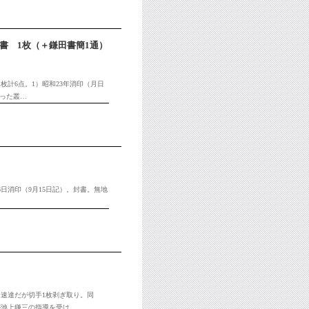
書 1枚（＋鎌田書簡1通）
枚計6点。1）昭和23年消印（月日
わった叢…
6日消印（9月15日記）。封書。無地
（速達だが切手1枚剥ぎ取り。同
が池上鎌三の指導を受け…