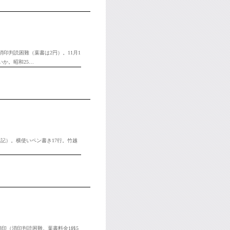
消印判読困難（葉書は2円）。11月1
か。昭和25…
7日記）。横使いペン書き17行。竹越
日消印（消印判読困難。葉書料金1銭5