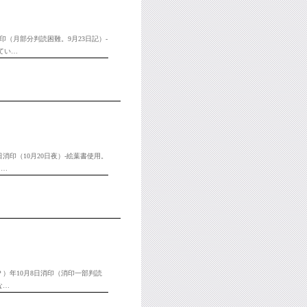
消印（月部分判読困難。9月23日記）-
てい…
1日消印（10月20日夜）-絵葉書使用。
（…
8？）年10月8日消印（消印一部判読
な…