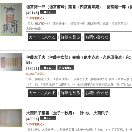
徳富猪一郎（徳富蘇峰）葉書（四宮憲章宛） 徳富猪一郎（
[49146]
2,500円
(税込)
1921。徳富猪一郎（徳富蘇峰）。徳富猪一郎（徳富蘇峰）葉書（四宮憲章宛）。
名以外印刷。
｜
｜
伊藤左千夫（伊藤幸次郎）書簡（島木赤彦（久保田俊彦）宛
郎）
[48921]
80,000円
(税込)
1906。伊藤左千夫（伊藤幸次郎）。伊藤左千夫（伊藤幸次郎）書簡（島木赤彦（久
（？）日、3月28日消印（消印×2。一つ目の消印の日部分判読困難。3月27日記
｜
｜
大西民子葉書（金子一秋宛） 計3枚 大西民子
[48906]
9,000円
(税込)
1958-1960。大西民子。大西民子葉書（金子一秋宛）計3枚。すべて年賀状。1）昭