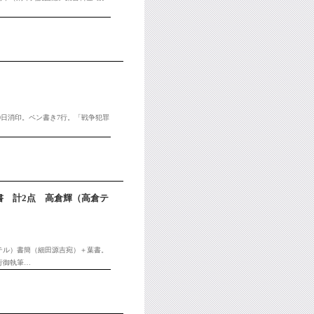
30日消印。ペン書き7行。「戦争犯罪
書 計2点 高倉輝（高倉テ
ラテル）書簡（細田源吉宛）＋葉書。
行御執筆…