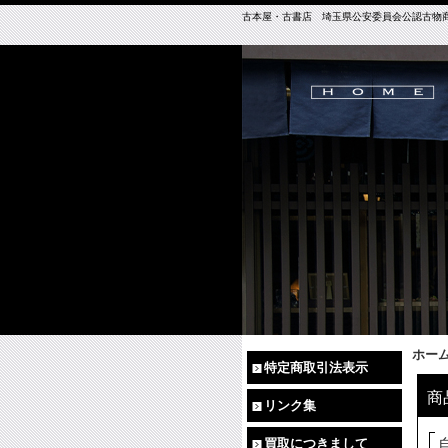
古本屋・古書店 埼玉県公安委員会公認古物商免許（
ホー
特定商取引法表示
商
リンク集
買取につきまして