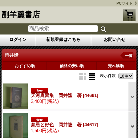
PCサイト
副羊羹書店
ログイン
新規登録はこちら
お問い合せ
岡井隆
一覧
おすすめ順
価格の安い順
売れ筋順
表示件数
:
天河庭園集 岡井隆 著
[44681]
2,400円
(税込)
禁忌と好色 岡井隆 著
[44617]
1,500円
(税込)