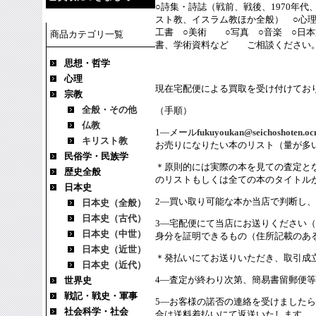
○詩集・詩誌（戦前、戦後、1970年代
スト教、イスラム教ほか全般） ○心理
工書 ○美術 ○写真 ○音楽 ○日
商品カテゴリ一覧
書、学術資料など ご相談くだ
思想・哲学
心理
現在宅配便による買取を受け付けてお
宗教
全般・その他
（手順）
仏教
1―メール
fukuyoukan@seichoshoten.ocn
キリスト教
お売りになりたい本のリスト（量が多
民俗学・民族学
＊原則的には実際の本を見ての査定と
歴史全般
のリストもしくは全ての本のタイトル
日本史
2―買い取り可能な本か当店で判断し
日本史（全般）
日本史（古代）
3―宅配便にて当店にお送りください（〒3
日本史（中世）
身分を証明できるもの（住所記載のあ
日本史（近世）
＊発払いにてお送りいただき、取引成
日本史（近代）
4―査定が終わり次第、簡易書留郵便
世界史
戦記・戦史・軍事
5―お客様の諾否の連絡を受けました
社会科学・社会
合は送料着払いにて返送いたします。