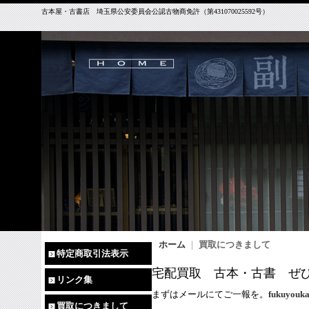
古本屋・古書店 埼玉県公安委員会公認古物商免許（第431070025592号）
ホーム
｜
買取につきまして
特定商取引法表示
宅配買取 古本・古書 ぜ
リンク集
まずはメールにてご一報を。
fukuyouka
買取につきまして