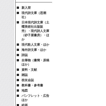
新入荷
現代詩文庫（思潮
社）
日本現代詩文庫（土
曜美術社出版販
売）・現代詩人文庫
（砂子屋書房）・ほ
か
現代歌人文庫・ほか
海外詩文庫・ほか
詩誌
自筆物（書簡・原稿
ほか）
資料・文献
雑誌
校友会誌
教科書・参考書
地図
パンフレット・広告
ほか
絵画