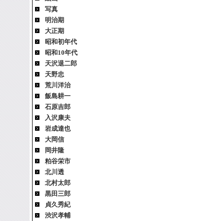
写真
明治期
大正期
昭和初年代
昭和10年代
天沢退二郎
天野忠
荒川洋治
飯島耕一
石原吉郎
入沢康夫
岩成達也
大岡信
岡井隆
粕谷栄市
北川透
北村太郎
黒田三郎
貞久秀紀
渋沢孝輔