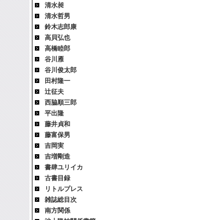
清水昶
清水哲男
鈴木志郎康
高貝弘也
高橋睦郎
谷川雁
谷川俊太郎
田村隆一
辻征夫
西脇順三郎
平出隆
藤井貞和
藤富保男
吉岡実
吉増剛造
書肆ユリイカ
古書目録
リトルプレス
雑誌総目次
南方関係