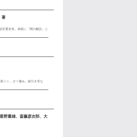
 著
。献呈署名有。表紙に「闇の解説」と
々斑ジミ。少々傷み。線引き等な
、星野重雄、斎藤彦次郎、大