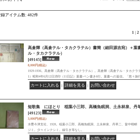
登録アイテム数
:
482件
1
|
2
高倉輝（高倉テル・タカクラテル）書簡（細田源吉宛）＋葉
ル・タカクラテル）
[49145]
8,000円
(税込)
1929-1936。高倉輝（高倉テル・タカクラテル）。高倉輝（高倉テル・タカク
1）昭和4年6月12日消印（11日記）葉書-ペン書き6行。葉書への返信。「悠々旅
｜
｜
短歌集 にほとり 稲葉小三郎、高橋魚眠洞、土永林泉、丹
[49123]
3,000円
(税込)
水甕今津支社、1928。稲葉小三郎、高橋魚眠洞、土永林泉、丹草二、畠中晴畊
ジミ。少々インクシミ。線引き等なし。
｜
｜