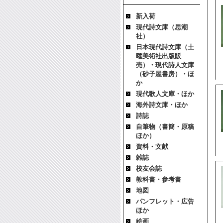
新入荷
現代詩文庫（思潮
社）
日本現代詩文庫（土
曜美術社出版販
売）・現代詩人文庫
（砂子屋書房）・ほ
か
現代歌人文庫・ほか
海外詩文庫・ほか
詩誌
自筆物（書簡・原稿
ほか）
資料・文献
雑誌
校友会誌
教科書・参考書
地図
パンフレット・広告
ほか
絵画