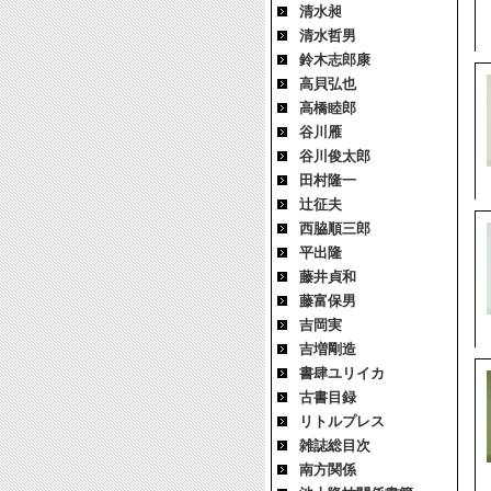
清水昶
清水哲男
鈴木志郎康
高貝弘也
高橋睦郎
谷川雁
谷川俊太郎
田村隆一
辻征夫
西脇順三郎
平出隆
藤井貞和
藤富保男
吉岡実
吉増剛造
書肆ユリイカ
古書目録
リトルプレス
雑誌総目次
南方関係