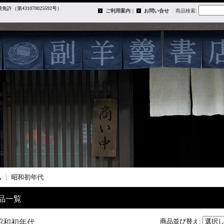
第431070025592号）
ご利用案内
｜
お問い合せ
商品検索
:
ム
｜
昭和初年代
品一覧
商品並び替え
:
昭和初年代