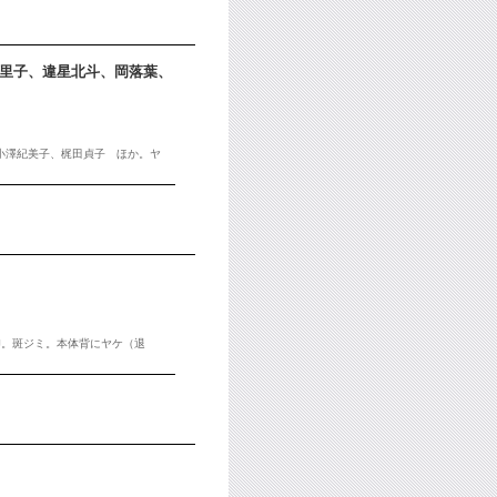
満里子、違星北斗、岡落葉、
、小澤紀美子、梶田貞子 ほか。ヤ
印。斑ジミ。本体背にヤケ（退