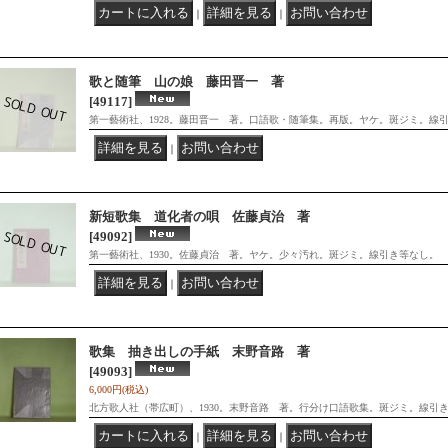
｜
｜
歌と随筆 山の娘 藤田晋一 著
[49117]
第一藝術社、1928。藤田晋一 著。口語歌・随筆集。再版。ヤケ。斑ジミ。線
｜
新短歌集 道化者の唄 佐藤貞治 著
[49092]
第一藝術社、1930。佐藤貞治 著。ヤケ。少々汚れ。斑ジミ。線引き等なし。
｜
歌集 抽き出しの手紙 末野音路 著
[49093]
6,000円
(税込)
北方歌人社（帯広町）、1930。末野音路 著。行分け口語歌集。斑ジミ。線引
｜
｜