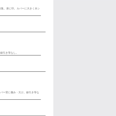
遺歌集。扉に印。カバーに大きく水シ
。線引き等なし。
カバー背に傷み・欠け。線引き等な