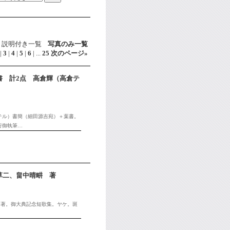
説明付き一覧
写真のみ一覧
|
3
|
4
|
5
|
6
|
...
25
次のページ
»
書 計2点 高倉輝（高倉テ
ラテル）書簡（細田源吉宛）＋葉書。
行御執筆…
草二、畠中晴畊 著
 著。御大典記念短歌集。ヤケ。斑