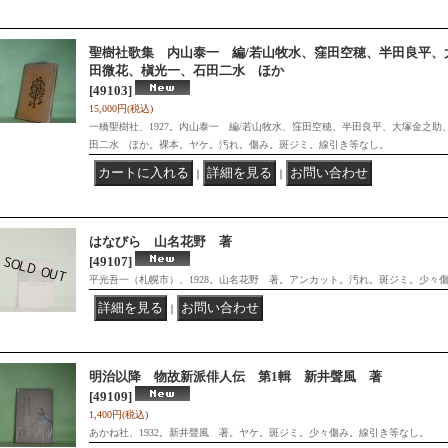
聖樹社歌集 内山泰一 編/若山牧水、窪田空穂、半田良平、
田微花、槇光一、石田二水 ほか
[49103]
15,000円
(税込)
一橋聖樹社、1927。内山泰一 編/若山牧水、窪田空穂、半田良平、大塚金之
田二水 ほか。裸本。ヤケ。汚れ。傷み。斑ジミ。線引き等なし。
｜
｜
はなびら 山名花野 著
[49107]
平光吾一（札幌市）、1928。山名花野 著。アンカット。汚れ。斑ジミ。少々
｜
明治以降 物故新派俳人伝 第1輯 新井聲風 著
[49109]
1,400円
(税込)
あかね社、1932。新井聲風 著。ヤケ。斑ジミ。少々傷み。線引き等なし。