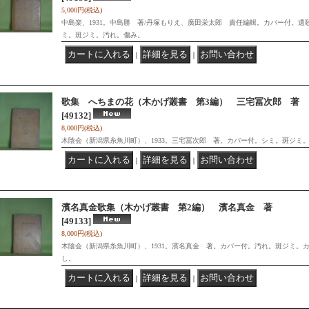
5,000円
(税込)
中島楽、1931。中島勝 著/丹塚もりえ、廣田栄太郎 責任編輯。カバー付。
ミ。斑ジミ。汚れ。傷み。
｜
｜
歌集 へちまの花（木かげ叢書 第3編） 三宅冨次郎 著
[49132]
8,000円
(税込)
木陰会（新潟県糸魚川町）、1933。三宅冨次郎 著。カバー付。シミ。斑ジミ
｜
｜
濱名真金歌集（木かげ叢書 第2編） 濱名真金 著
[49133]
8,000円
(税込)
木陰会（新潟県糸魚川町）、1931。濱名真金 著。カバー付。汚れ。斑ジミ。
し。
｜
｜