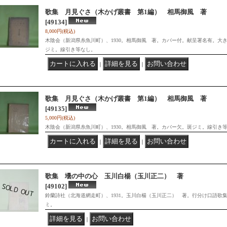
歌集 月見ぐさ（木かげ叢書 第1編） 相馬御風 著
[49134]
8,000円
(税込)
木陰会（新潟県糸魚川町）、1930。相馬御風 著。カバー付。献呈署名有。大
ジミ。線引き等なし。
｜
｜
歌集 月見ぐさ（木かげ叢書 第1編） 相馬御風 著
[49135]
5,000円
(税込)
木陰会（新潟県糸魚川町）、1930。相馬御風 著。カバー欠。斑ジミ。線引き
｜
｜
歌集 壜の中の心 玉川白楊（玉川正二） 著
[49102]
鈴蘭詩社（北海道網走町）、1931。玉川白楊（玉川正二） 著。行分け口語歌
ミ。
｜