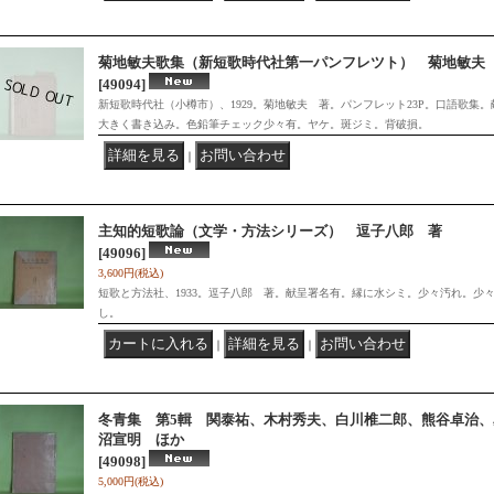
菊地敏夫歌集（新短歌時代社第一パンフレツト） 菊地敏夫
[49094]
新短歌時代社（小樽市）、1929。菊地敏夫 著。パンフレット23P。口語歌集
大きく書き込み。色鉛筆チェック少々有。ヤケ。斑ジミ。背破損。
｜
主知的短歌論（文学・方法シリーズ） 逗子八郎 著
[49096]
3,600円
(税込)
短歌と方法社、1933。逗子八郎 著。献呈署名有。縁に水シミ。少々汚れ。少
し。
｜
｜
冬青集 第5輯 関泰祐、木村秀夫、白川椎二郎、熊谷卓治
沼宣明 ほか
[49098]
5,000円
(税込)