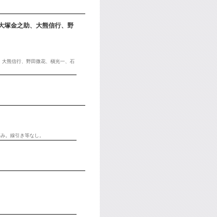
大塚金之助、大熊信行、野
助、大熊信行、野田微花、槇光一、石
傷み。線引き等なし。