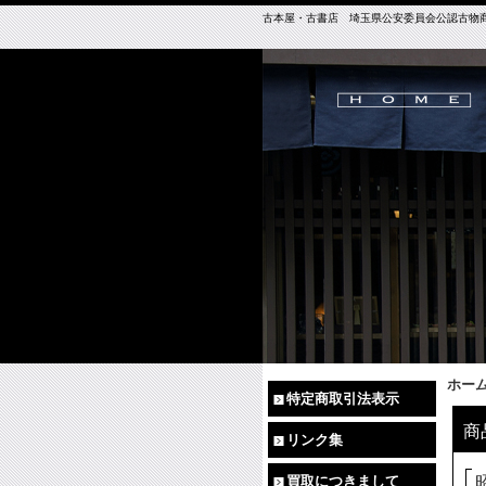
古本屋・古書店 埼玉県公安委員会公認古物商免許（
ホー
特定商取引法表示
商
リンク集
買取につきまして