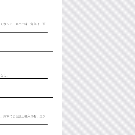
きく水シミ。カバー縁・角欠け。斑
等なし。
集。鉛筆による訂正書入れ有。斑ジ