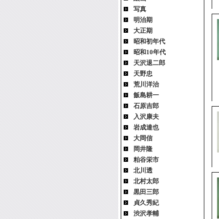
写真
明治期
大正期
昭和初年代
昭和10年代
天沢退二郎
天野忠
荒川洋治
飯島耕一
石原吉郎
入沢康夫
岩成達也
大岡信
岡井隆
粕谷栄市
北川透
北村太郎
黒田三郎
貞久秀紀
渋沢孝輔