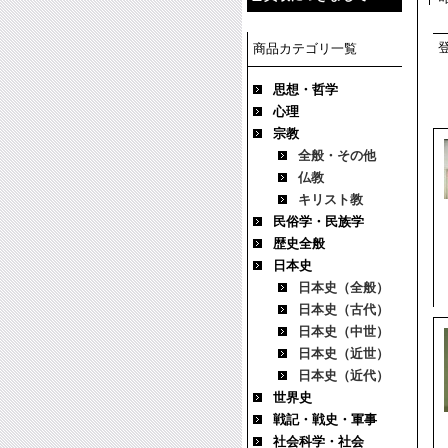
商品カテゴリ一覧
思想・哲学
心理
宗教
全般・その他
仏教
キリスト教
民俗学・民族学
歴史全般
日本史
日本史（全般）
日本史（古代）
日本史（中世）
日本史（近世）
日本史（近代）
世界史
戦記・戦史・軍事
社会科学・社会