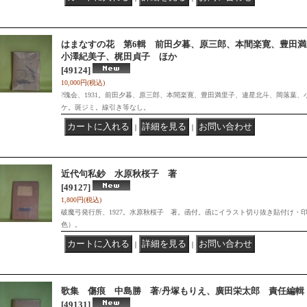
はまなすの花 第6輯 前田夕暮、原三郎、本間楽寛、豊田
小澤紀美子、梶田貞子 ほか
[49124]
10,000円
(税込)
?瑰会、1931。前田夕暮、原三郎、本間楽寛、豊田満里子、違星北斗、岡落葉
ケ。斑ジミ。線引き等なし。
｜
｜
近代句私鈔 水原秋桜子 著
[49127]
1,800円
(税込)
破魔弓発行所、1927。水原秋桜子 著。函付。函にイラスト切り抜き貼付け・
色）。
｜
｜
歌集 傷痕 中島勝 著/丹塚もりえ、廣田栄太郎 責任編輯
[49131]