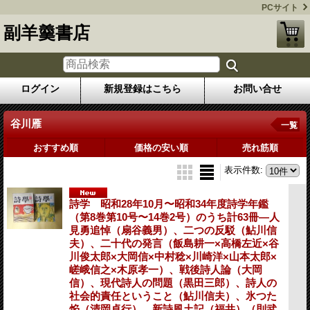
PCサイト
副羊羹書店
ログイン
新規登録はこちら
お問い合せ
谷川雁
一覧
おすすめ順
価格の安い順
売れ筋順
表示件数
:
詩学 昭和28年10月〜昭和34年度詩学年鑑
（第8巻第10号〜14巻2号）のうち計63冊―人
見勇追悼（扇谷義男）、二つの反駁（鮎川信
夫）、二十代の発言（飯島耕一×高橋左近×谷
川俊太郎×大岡信×中村稔×川崎洋×山本太郎×
嵯峨信之×木原孝一）、戦後詩人論（大岡
信）、現代詩人の問題（黒田三郎）、詩人の
社会的責任ということ（鮎川信夫）、氷つた
焔（清岡卓行）、新詩風土記（福井）（則武