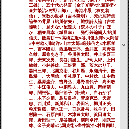
三雄）、五十代の発言（金子光晴×北園克衛×
壷井繁治×村野四郎）、海港小景（衣更着
信）、異数の世界（吉本隆明）、死の灰詩集
論争の背景（鮎川信夫）、戦後詩人論（吉本
隆明）、見えない配達夫（茨木のり子）ほ
か 稲並昌幸（城昌幸） 発行兼編輯人/鮎川
信夫、飯島耕一×高橋左近×谷川俊太郎×大岡信
×中村稔×川崎洋×山本太郎×嵯峨信之×木原孝
一、吉本隆明、西脇順三郎、金井直、高野喜
久雄、原條あき子、谷川俊太郎、井上多喜三
郎、安東次男、長谷川龍生、那珂太郎、上田
敏雄、小林善雄、三好豊一郎、茨木のり子、
黒田三郎、北園克衛、谷川雁、永瀬清子、飯
島耕一、大岡信、牟礼慶子、中村稔、山中散
生、桑原圭介、吉野弘、港野喜代子、高田敏
子、中江俊夫、中桐雅夫、丸山豊、岡崎清一
郎、関根弘、黒部節子（転載）、白石かず
こ、木下夕爾、鳥居良禅、菅原克己、天野
忠、西川満、新川和江、岩田宏、堀川正美、
粒来哲蔵、清水正一、笹原常与、牧羊子、田
村隆一、石原吉郎、木津豊太郎、浜田遺太
郎、野田理一、扇谷義男、清岡卓行、則武三
雄、金子光晴×北園克衛×壷井繁治×村野四郎、