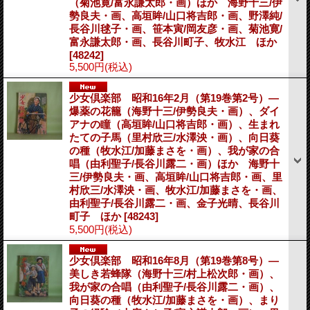
（菊池寛/富永謙太郎・画）ほか 海野十三/伊
勢良夫・画、高垣眸/山口将吉郎・画、野澤純/
長谷川毬子・画、笹本寅/岡友彦・画、菊池寛/
富永謙太郎・画、長谷川町子、牧水江 ほか
[48242]
5,500円
(税込)
少女倶楽部 昭和16年2月（第19巻第2号）―
爆薬の花籠（海野十三/伊勢良夫・画）、ダイ
アナの瞳（高垣眸/山口将吉郎・画）、生まれ
たての子馬（里村欣三/水澤泱・画）、向日葵
の種（牧水江/加藤まさを・画）、我が家の合
唱（由利聖子/長谷川露二・画）ほか 海野十
三/伊勢良夫・画、高垣眸/山口将吉郎・画、里
村欣三/水澤泱・画、牧水江/加藤まさを・画、
由利聖子/長谷川露二・画、金子光晴、長谷川
町子 ほか
[48243]
5,500円
(税込)
少女倶楽部 昭和16年8月（第19巻第8号）―
美しき若蜂隊（海野十三/村上松次郎・画）、
我が家の合唱（由利聖子/長谷川露二・画）、
向日葵の種（牧水江/加藤まさを・画）、まり