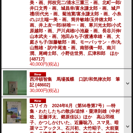
美・画、邦枝完二/清水三重三・画、北町一郎/
井口文秀・画、城昌幸/富永謙太郎・画、城戸
禮/田代光・画、菊池寛/富永謙太郎・画、小糸
のぶ/土端一美・画、筒井敏雄/玉井徳太郎・
画、井上友一郎/林唯一・画、寒川光太郎/小式
原越郎・画、戸川貞雄/小池巌・画、長谷川伸/
山本武夫・画、池田みち子/渡邊幸雄・画、大
庭さち子/加藤敏郎・画、モーパッサン・作/丸
山熊雄・訳/中尾進・画、南部僑一郎、南川
潤、尾崎士郎、小野佐世男、広津和郎 ほか
[48717]
40,000円
(税込)
西洋頓智集 馬場孤蝶 口訳/和気律次郎 筆
記
[48602]
30,000円
(税込)
ユリイカ 2024年6月（第56巻第7号）―特
集・わたしたちの散歩/追悼・粟津則雄（中村
稔、近藤洋太、郷原佳以）ほか 高山羽根
子、かつしかけいた、近藤聡乃、スマ見、暗
渠マニアックス、石川初、大竹昭子、大前粟