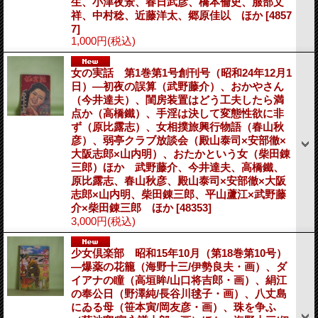
生、小津夜景、春日武彦、橋本倫史、服部文
祥、中村稔、近藤洋太、郷原佳以 ほか
[4857
7]
1,000円
(税込)
女の実話 第1巻第1号創刊号（昭和24年12月1
日）―初夜の誤算（武野藤介）、おかやさん
（今井達夫）、閨房装置はどう工夫したら満
点か（高橋鐵）、手淫は決して変態性欲に非
ず（原比露志）、女相撲旅興行物語（春山秋
彦）、弱亭クラブ放談会（殿山泰司×安部徹×
大阪志郎×山内明）、おたかという女（柴田錬
三郎）ほか 武野藤介、今井達夫、高橋鐵、
原比露志、春山秋彦、殿山泰司×安部徹×大阪
志郎×山内明、柴田錬三郎、平山蘆江×武野藤
介×柴田錬三郎 ほか
[48353]
3,000円
(税込)
少女倶楽部 昭和15年10月（第18巻第10号）
―爆薬の花籠（海野十三/伊勢良夫・画）、ダ
イアナの瞳（高垣眸/山口将吉郎・画）、絹江
の奉公日（野澤純/長谷川毬子・画）、八丈島
にゐる母（笹本寅/岡友彦・画）、珠を争ふ