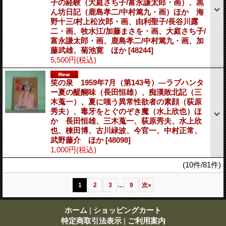
子の経験（大庭さち子/富永謙太郎・画）、黒
ん坊日記（鹿島孝二/中村篤九・画）ほか 海
野十三/村上松次郎・画、由利聖子/長谷川露
二・画、牧水江/加藤まさを・画、大庭さち子/
富永謙太郎・画、鹿島孝二/中村篤九・画、加
藤武雄、菊池寛 ほか
[48244]
5,500円
(税込)
笑の泉 1959年7月（第143号）―ラブハンタ
ー夏の醍醐味（長田恒雄）、痴漢敗北記（三
木蒐一）、夏に嗤う異常性欲者の素顔（荻原
秀夫）、毒牙をとぐのぞき魔（水上欣也）ほ
か 長田恒雄、三木蒐一、荻原秀夫、水上欣
也、棟田博、古川緑波、今官一、中村正常、
武野藤介 ほか
[48098]
1,000円
(税込)
(10件/81件)
...
1
2
3
9
次
»
ホーム
|
ショッピングカート
特定商取引法表示
|
ご利用案内