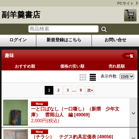
PCサイト
副羊羹書店
ログイン
新規登録はこちら
お問い合せ
趣味
一覧
おすすめ順
価格の安い順
売れ筋順
表示件数
:
...
1
2
3
9
次
»
一と口ばなし（一口噺し）（新撰 少年文
庫） 雲雨山人 編
[49069]
2,000円
(税込)
（チラシ） テグス釣具定価表
[49056]