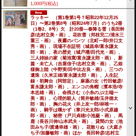
1,000円
(税込)
ラッキー （第1巻第1号？昭和22年12月25
日）〜第2巻第8号（昭和24年7月）のうち2冊
（1巻2、8号）欠 計20冊―春降る雪（長田幹
彦/志村立美・画）、花吹雪（邦枝完二/清水三
重三・画）、夜霧のパンツ（北町一郎/井口文
秀・画）、現場不在証明（城昌幸/富永謙太
郎・画）、夜の歴史（城戸禮/田代光・画）、
三人姉妹の家（菊池寛/富永謙太郎・画）、新
篇・未亡人（吉屋信子/志村立美・画）、乙姫
様御上陸（中野実/田中比左良・画）、三つの
遺珠（久米正雄/富永謙太郎・画）、人生記
録・初舞台（阿部定）、麻薬の女（竹田敏彦/
富永謙太郎・画）、エンコの角帽（濱本浩/寺
本忠雄・画）、命残さむ（小糸のぶ/土端一
美・画）、心理的殺人（筒井敏雄/玉井徳太
郎・画）、胸の花火（井上友一郎/林唯一・
画）、騎手は嘆かず（寒川光太郎/小式原越
郎・画）、秘密（戸川貞雄/小池巌・画）、馬
鹿（長谷川伸/山本武夫・画）、貸間の女（池
田みち子/渡邊幸雄・画）、花散りぬ（大庭さ
ち子/加藤敏郎・画）ほか 長田幹彦/志村立