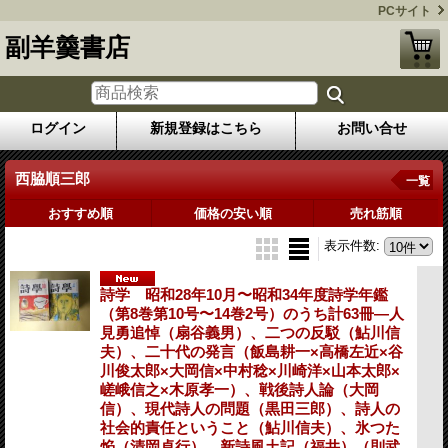
PCサイト
副羊羹書店
ログイン
新規登録はこちら
お問い合せ
西脇順三郎
一覧
おすすめ順
価格の安い順
売れ筋順
表示件数
:
詩学 昭和28年10月〜昭和34年度詩学年鑑
（第8巻第10号〜14巻2号）のうち計63冊―人
見勇追悼（扇谷義男）、二つの反駁（鮎川信
夫）、二十代の発言（飯島耕一×高橋左近×谷
川俊太郎×大岡信×中村稔×川崎洋×山本太郎×
嵯峨信之×木原孝一）、戦後詩人論（大岡
信）、現代詩人の問題（黒田三郎）、詩人の
社会的責任ということ（鮎川信夫）、氷つた
焔（清岡卓行）、新詩風土記（福井）（則武