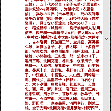
三雄）、五十代の発言（金子光晴×北園克衛×
壷井繁治×村野四郎）、海港小景（衣更着
信）、異数の世界（吉本隆明）、死の灰詩集
論争の背景（鮎川信夫）、戦後詩人論（吉本
隆明）、見えない配達夫（茨木のり子）ほ
か 稲並昌幸（城昌幸） 発行兼編輯人/鮎川
信夫、飯島耕一×高橋左近×谷川俊太郎×大岡信
×中村稔×川崎洋×山本太郎×嵯峨信之×木原孝
一、吉本隆明、西脇順三郎、金井直、高野喜
久雄、原條あき子、谷川俊太郎、井上多喜三
郎、安東次男、長谷川龍生、那珂太郎、上田
敏雄、小林善雄、三好豊一郎、茨木のり子、
黒田三郎、北園克衛、谷川雁、永瀬清子、飯
島耕一、大岡信、牟礼慶子、中村稔、山中散
生、桑原圭介、吉野弘、港野喜代子、高田敏
子、中江俊夫、中桐雅夫、丸山豊、岡崎清一
郎、関根弘、黒部節子（転載）、白石かず
こ、木下夕爾、鳥居良禅、菅原克己、天野
忠、西川満、新川和江、岩田宏、堀川正美、
粒来哲蔵、清水正一、笹原常与、牧羊子、田
村隆一、石原吉郎、木津豊太郎、浜田遺太
郎、野田理一、扇谷義男、清岡卓行、則武三
雄、金子光晴×北園克衛×壷井繁治×村野四郎、