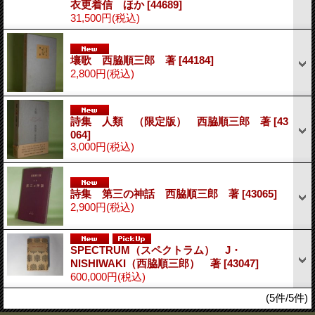
衣更着信 ほか
[44689]
31,500円
(税込)
壤歌 西脇順三郎 著
[44184]
2,800円
(税込)
詩集 人類 （限定版） 西脇順三郎 著
[43
064]
3,000円
(税込)
詩集 第三の神話 西脇順三郎 著
[43065]
2,900円
(税込)
SPECTRUM（スペクトラム） J・
NISHIWAKI（西脇順三郎） 著
[43047]
600,000円
(税込)
(5件/5件)