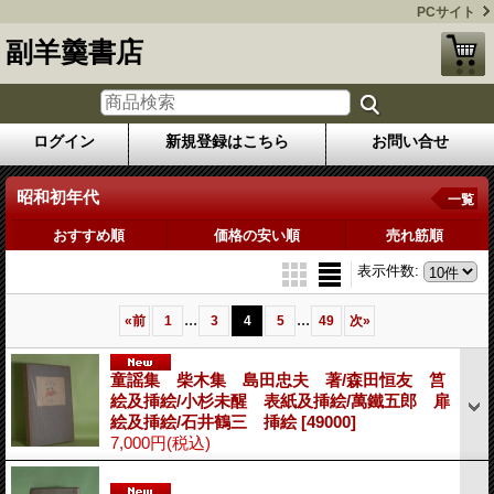
PCサイト
副羊羹書店
ログイン
新規登録はこちら
お問い合せ
昭和初年代
一覧
おすすめ順
価格の安い順
売れ筋順
表示件数
:
...
...
«
前
1
3
4
5
49
次
»
童謡集 柴木集 島田忠夫 著/森田恒友 筥
絵及挿絵/小杉未醒 表紙及挿絵/萬鐵五郎 扉
絵及挿絵/石井鶴三 挿絵
[49000]
7,000円
(税込)