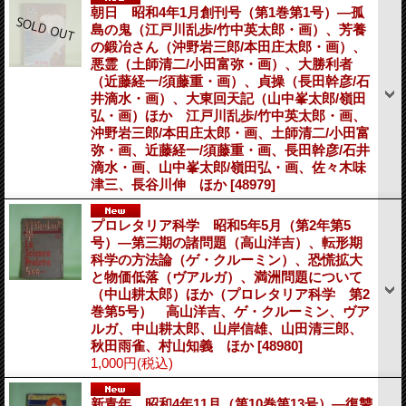
朝日 昭和4年1月創刊号（第1巻第1号）―孤
島の鬼（江戸川乱歩/竹中英太郎・画）、芳養
の鍛冶さん（沖野岩三郎/本田庄太郎・画）、
悪霊（土師清二/小田富弥・画）、大勝利者
（近藤経一/須藤重・画）、貞操（長田幹彦/石
井滴水・画）、大東回天記（山中峯太郎/嶺田
弘・画）ほか 江戸川乱歩/竹中英太郎・画、
沖野岩三郎/本田庄太郎・画、土師清二/小田富
弥・画、近藤経一/須藤重・画、長田幹彦/石井
滴水・画、山中峯太郎/嶺田弘・画、佐々木味
津三、長谷川伸 ほか
[48979]
プロレタリア科学 昭和5年5月（第2年第5
号）―第三期の諸問題（高山洋吉）、転形期
科学の方法論（ゲ・クルーミン）、恐慌拡大
と物価低落（ヴアルガ）、満洲問題について
（中山耕太郎）ほか（プロレタリア科学 第2
巻第5号） 高山洋吉、ゲ・クルーミン、ヴア
ルガ、中山耕太郎、山岸信雄、山田清三郎、
秋田雨雀、村山知義 ほか
[48980]
1,000円
(税込)
新青年 昭和4年11月（第10巻第13号）―復讐