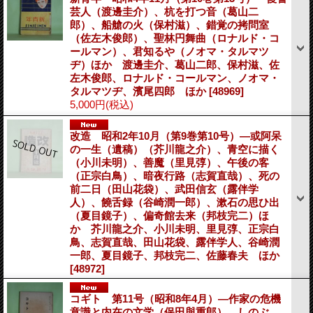
芸人（渡邊圭介）、杭を打つ音（葛山二
郎）、船艙の火（保村滋）、錯覚の拷問室
（佐左木俊郎）、聖林円舞曲（ロナルド・コ
ールマン）、君知るや（ノオマ・タルマツ
ヂ）ほか 渡邊圭介、葛山二郎、保村滋、佐
左木俊郎、ロナルド・コールマン、ノオマ・
タルマツヂ、濱尾四郎 ほか
[48969]
5,000円
(税込)
改造 昭和2年10月（第9巻第10号）―或阿呆
の一生（遺稿）（芥川龍之介）、青空に描く
（小川未明）、善魔（里見弴）、午後の客
（正宗白鳥）、暗夜行路（志賀直哉）、死の
前二日（田山花袋）、武田信玄（露伴学
人）、饒舌録（谷崎潤一郎）、漱石の思ひ出
（夏目鏡子）、偏奇館去来（邦枝完二）ほ
か 芥川龍之介、小川未明、里見弴、正宗白
鳥、志賀直哉、田山花袋、露伴学人、谷崎潤
一郎、夏目鏡子、邦枝完二、佐藤春夫 ほか
[48972]
コギト 第11号（昭和8年4月）―作家の危機
意識と内在の文学（保田與重郎）、しのぶ