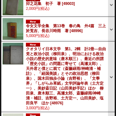
卯之花集 初子 著
[49003]
2,000円
(税込)
令女文学全集 第13巻 春の鳥 外4篇 三上
於莵吉、長谷川時雨 著
[48996]
5,000円
(税込)
クオタリイ日本文学 第1、2輯 計2冊―自由
党と政治小説（柳田泉）、明治における政治
小説の歴史的意味（唐木順三）、最近の所謂
「歴史小説」の問題に寄せて（高瀬太郎）、
天外君と僕とに就て（斎藤緑雨/神崎清・補
註）、「経国美談」とその政治思想（柳田
泉）、国木田独歩小論（吉野裕）、「文學
界」「しがらみ草紙」文学評論年表（土方定
一）、美妙斎日記（山田美妙手記）ほか 柳
田泉、唐木順三、高瀬太郎、斎藤緑雨/神崎
清・補註、吉野裕、土方定一、山田美妙、塩
田良平 ほか
[48976]
3,000円
(税込)