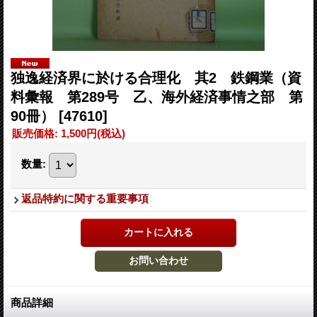
独逸経済界に於ける合理化 其2 鉄鋼業（資
料彙報 第289号 乙、海外経済事情之部 第
90冊）
[47610]
販売価格
:
1,500円
(税込)
数量
:
返品特約に関する重要事項
商品詳細