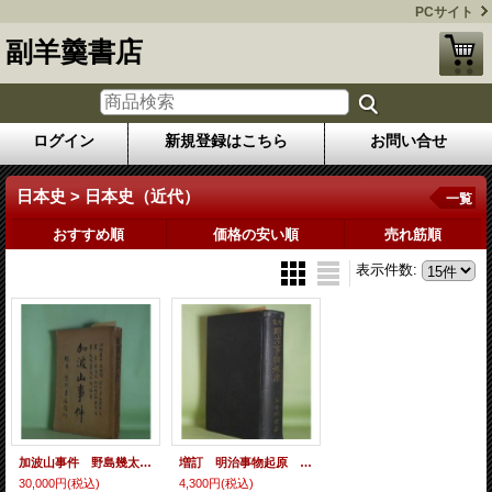
PCサイト
副羊羹書店
ログイン
新規登録はこちら
お問い合せ
日本史 > 日本史（近代）
一覧
おすすめ順
価格の安い順
売れ筋順
表示件数
:
加波山事件 野島幾太郎 編著/新井章吾、星亨、田村順之助 序文
増訂 明治事物起原 石井研堂 著
30,000円
(税込)
4,300円
(税込)