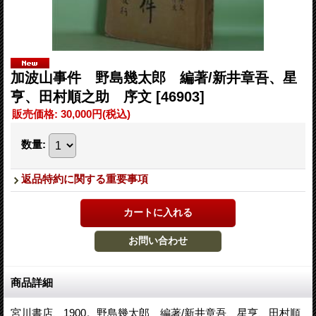
加波山事件 野島幾太郎 編著/新井章吾、星
亨、田村順之助 序文
[46903]
販売価格
:
30,000円
(税込)
数量
:
返品特約に関する重要事項
商品詳細
宮川書店、1900。野島幾太郎 編著/新井章吾、星亨、田村順