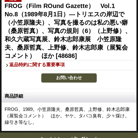
FROG（Film ROund Gazette） Vol.1
No.8（1989年8月1日）―トリエスの岸辺で
（小笠原隆夫）、写真を撮るのは私の悪い癖
（桑原哲真）、写真の規則（6）（上野修）、
和久六蔵写真展、鈴木志郎康展 小笠原隆
夫、桑原哲真、上野修、鈴木志郎康（展覧会
コメント） ほか
[48686]
返品特約に関する重要事項
商品詳細
FROG、1989。小笠原隆夫、桑原哲真、上野修、鈴木志郎康
（展覧会コメント） ほか。ヤケ。タバコ臭有。少々煤け。
線引き等なし。