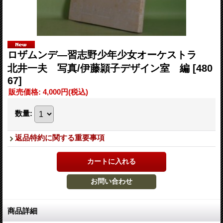
ロザムンデ―習志野少年少女オーケストラ
北井一夫 写真/伊藤頴子デザイン室 編
[480
67]
販売価格
:
4,000円
(税込)
数量
:
返品特約に関する重要事項
商品詳細