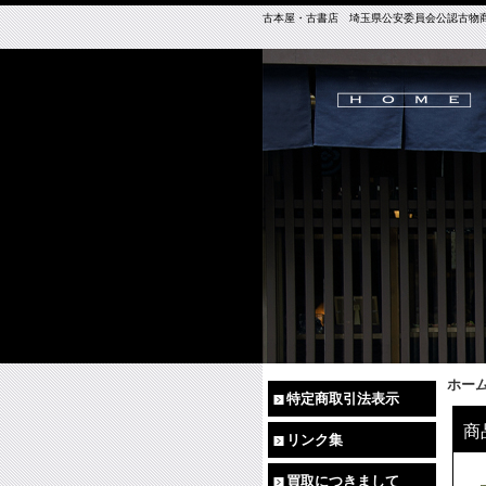
古本屋・古書店 埼玉県公安委員会公認古物商免許（
ホー
特定商取引法表示
商
リンク集
買取につきまして