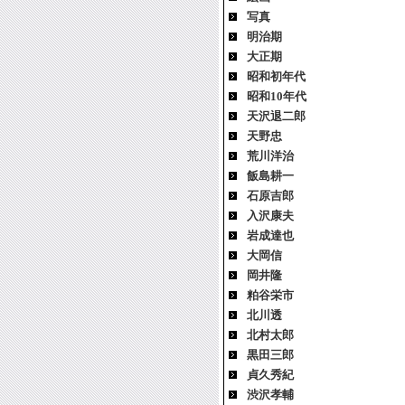
写真
明治期
大正期
昭和初年代
昭和10年代
天沢退二郎
天野忠
荒川洋治
飯島耕一
石原吉郎
入沢康夫
岩成達也
大岡信
岡井隆
粕谷栄市
北川透
北村太郎
黒田三郎
貞久秀紀
渋沢孝輔