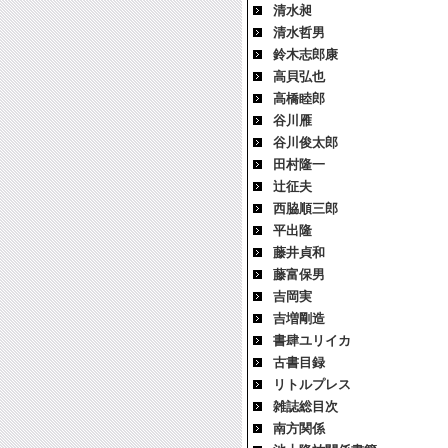
清水昶
清水哲男
鈴木志郎康
高貝弘也
高橋睦郎
谷川雁
谷川俊太郎
田村隆一
辻征夫
西脇順三郎
平出隆
藤井貞和
藤富保男
吉岡実
吉増剛造
書肆ユリイカ
古書目録
リトルプレス
雑誌総目次
南方関係