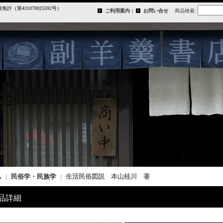
第431070025592号）
ご利用案内
｜
お問い合せ
商品検索
:
ム
｜
民俗学・民族学
｜
生活民俗図説 本山桂川 著
品詳細