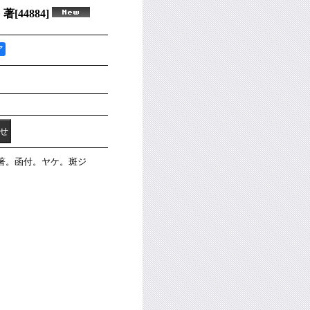
 著
[
44884
]
ア
 著。函付。ヤケ。斑ジ
。