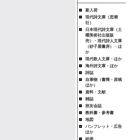
新入荷
現代詩文庫（思潮
社）
日本現代詩文庫（土
曜美術社出版販
売）・現代詩人文庫
（砂子屋書房）・ほ
か
現代歌人文庫・ほか
海外詩文庫・ほか
詩誌
自筆物（書簡・原稿
ほか）
資料・文献
雑誌
校友会誌
教科書・参考書
地図
パンフレット・広告
ほか
絵画