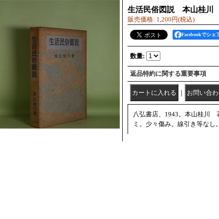
生活民俗図説 本山桂川
販売価格
:
1,200円
(税込)
Facebookでシェ
数量
:
返品特約に関する重要事項
｜
八弘書店、1943。本山桂川
ミ。少々傷み。線引き等なし