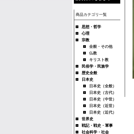
商品カテゴリ一覧
思想・哲学
心理
宗教
全般・その他
仏教
キリスト教
民俗学・民族学
歴史全般
日本史
日本史（全般）
日本史（古代）
日本史（中世）
日本史（近世）
日本史（近代）
世界史
戦記・戦史・軍事
社会科学・社会