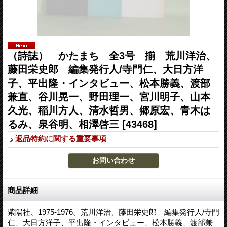
（詩誌） かたまち 全3号 揃 荒川洋治、
藤田栄史郎 編集発行人/寺門仁、大日方洋
子、平出隆・インタビュー、松本勝義、渡部
兼直、谷川晃一、野田理一、宮川明子、山本
久光、稲川方人、清水哲男、郷原宏、青木は
るみ、泉谷明、相澤啓三
[43468]
返品特約に関する重要事項
商品詳細
紫陽社、1975-1976。荒川洋治、藤田栄史郎 編集発行人/寺門
仁、大日方洋子、平出隆・インタビュー、松本勝義、渡部兼