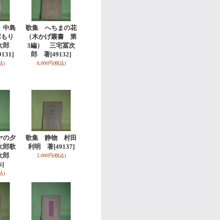
 中島
歌集 へちまの花
塚もり
（木かげ叢書 第
栄太郎
3編） 三宅冨次
9131]
郎 著
[49132]
込)
8,000円
(税込)
ヤの夕
歌集 静物 村田
太郎歌
利明 著
[49137]
宇太郎
2,000円
(税込)
6]
込)