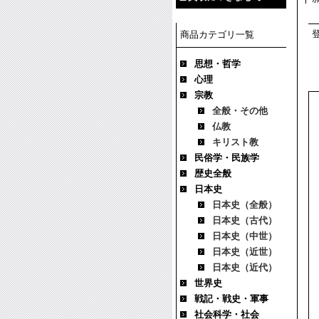
商品カテゴリ一覧
思想・哲学
心理
宗教
全般・その他
仏教
キリスト教
民俗学・民族学
歴史全般
日本史
日本史（全般）
日本史（古代）
日本史（中世）
日本史（近世）
日本史（近代）
世界史
戦記・戦史・軍事
社会科学・社会