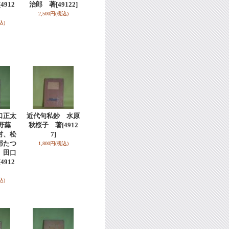
[4912
治郎 著
[49122]
2,500円
(税込)
込)
口正太
近代句私鈔 水原
野蕪
秋桜子 著
[4912
村、松
7]
部たつ
1,800円
(税込)
、田口
[4912
込)