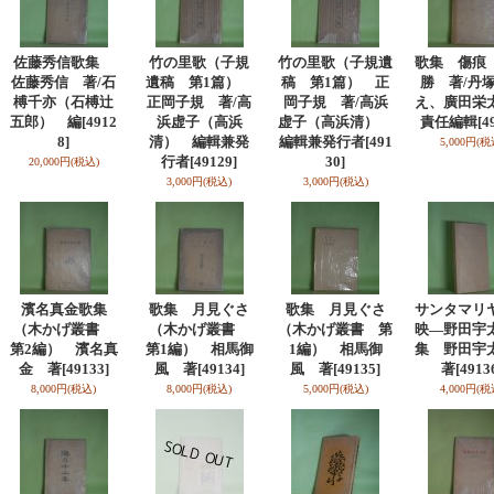
佐藤秀信歌集
竹の里歌（子規
竹の里歌（子規遺
歌集 傷痕
佐藤秀信 著/石
遺稿 第1篇）
稿 第1篇） 正
勝 著/丹
榑千亦（石榑辻
正岡子規 著/高
岡子規 著/高浜
え、廣田
五郎） 編
[4912
浜虚子（高浜
虚子（高浜清）
責任編輯
[4
8]
清） 編輯兼発
編輯兼発行者
[491
5,000円
(税
行者
[49129]
30]
20,000円
(税込)
3,000円
(税込)
3,000円
(税込)
濱名真金歌集
歌集 月見ぐさ
歌集 月見ぐさ
サンタマリ
（木かげ叢書
（木かげ叢書
（木かげ叢書 第
映―野田宇
第2編） 濱名真
第1編） 相馬御
1編） 相馬御
集 野田
金 著
[49133]
風 著
[49134]
風 著
[49135]
著
[4913
8,000円
(税込)
8,000円
(税込)
5,000円
(税込)
4,000円
(税