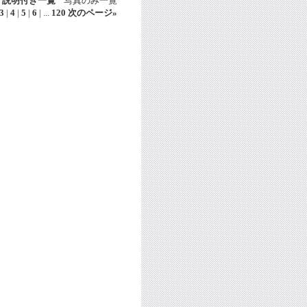
説明付き一覧
写真のみ一覧
3
|
4
|
5
|
6
|
...
120
次のページ
»