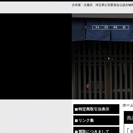
古本屋・古書店 埼玉県公安委員会公認古物商免許（
ホー
特定商取引法表示
商
リンク集
買取につきまして