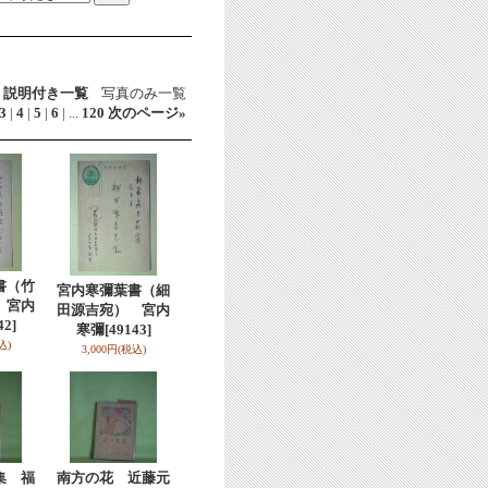
説明付き一覧
写真のみ一覧
3
|
4
|
5
|
6
|
...
120
次のページ
»
書（竹
宮内寒彌葉書（細
 宮内
田源吉宛） 宮内
42]
寒彌
[49143]
込)
3,000円
(税込)
集 福
南方の花 近藤元