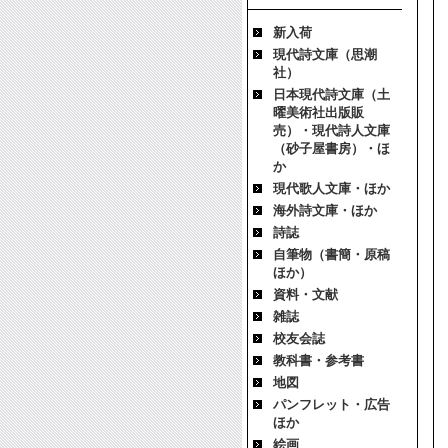
新入荷
現代詩文庫（思潮
社）
日本現代詩文庫（土
曜美術社出版販
売）・現代詩人文庫
（砂子屋書房）・ほ
か
現代歌人文庫・ほか
海外詩文庫・ほか
詩誌
自筆物（書簡・原稿
ほか）
資料・文献
雑誌
校友会誌
教科書・参考書
地図
パンフレット・広告
ほか
絵画