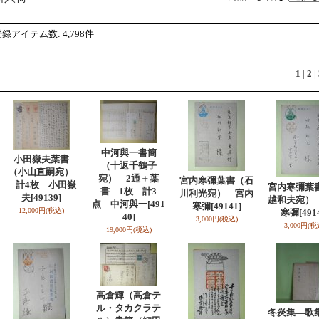
登録アイテム数
:
4,798件
1
|
2
|
中河與一書簡
小田嶽夫葉書
（十返千鶴子
（小山直嗣宛）
宛） 2通＋葉
宮内寒彌葉書（石
計4枚 小田嶽
宮内寒彌葉
書 1枚 計3
川利光宛） 宮内
夫
[49139]
越和夫宛）
点 中河與一
[491
寒彌
[49141]
12,000円
(税込)
寒彌
[491
40]
3,000円
(税込)
3,000円
(税
19,000円
(税込)
高倉輝（高倉テ
ル・タカクラテ
冬炎集―歌