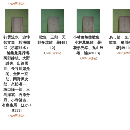
4,000円
(税込)
行雲流水 追悼
歌集 三郎 天
小林萬亀雄歌集
あし笛―鬼
歌文集 杉浦朝
野多津雄 著
[491
小林萬亀雄 著/
歌集 鬼
武（杉浦非水）
12]
花形光幸、丸山辰
著
[4911
編集兼発行者/
雄 編
[49113]
1,500円
(税込)
700円
(税込
阿部静枝、大野
2,000円
(税込)
誠夫、山路雪
世、長谷川如是
閑、金田一京
助、岡野保次
郎、久松潜一、
坂口謹一郎、三
島海雲、石原舟
月、小寺健吉、
有島生馬 ほか
[4
9111]
4,000円
(税込)