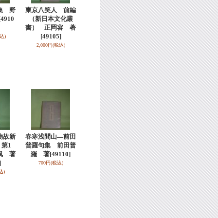
集 野
東京八笑人 前編
[4910
（新日本文化叢
書） 正岡容 著
[49105]
込)
2,000円
(税込)
物故新
春寒浅間山―前田
第1
普羅句集 前田普
風 著
羅 著
[49110]
]
700円
(税込)
込)