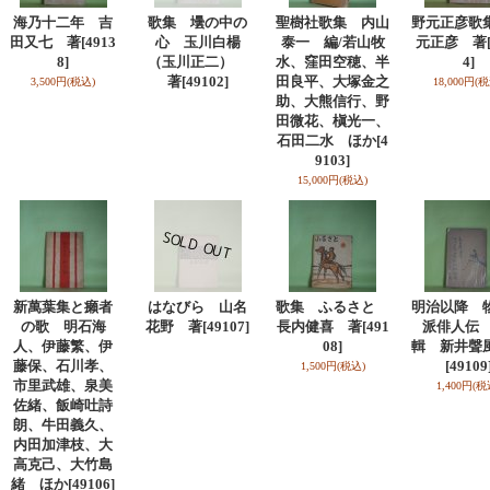
海乃十二年 吉
歌集 壜の中の
聖樹社歌集 内山
野元正彦歌
田又七 著
[4913
心 玉川白楊
泰一 編/若山牧
元正彦 著
8]
（玉川正二）
水、窪田空穂、半
4]
著
[49102]
田良平、大塚金之
3,500円
(税込)
18,000円
(税
助、大熊信行、野
田微花、槇光一、
石田二水 ほか
[4
9103]
15,000円
(税込)
新萬葉集と癩者
はなびら 山名
歌集 ふるさと
明治以降 
の歌 明石海
花野 著
[49107]
長内健喜 著
[491
派俳人伝 
人、伊藤繁、伊
08]
輯 新井聲
藤保、石川孝、
[49109
1,500円
(税込)
市里武雄、泉美
1,400円
(税
佐緒、飯崎吐詩
朗、牛田義久、
内田加津枝、大
高克己、大竹島
緒 ほか
[49106]