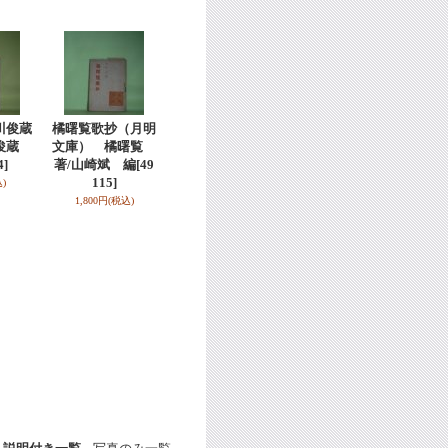
川俊蔵
橘曙覧歌抄（月明
川俊蔵
文庫） 橘曙覧
4]
著/山崎斌 編
[49
115]
)
1,800円
(税込)