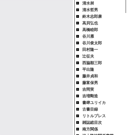
清水昶
清水哲男
鈴木志郎康
高貝弘也
高橋睦郎
谷川雁
谷川俊太郎
田村隆一
辻征夫
西脇順三郎
平出隆
藤井貞和
藤富保男
吉岡実
吉増剛造
書肆ユリイカ
古書目録
リトルプレス
雑誌総目次
南方関係