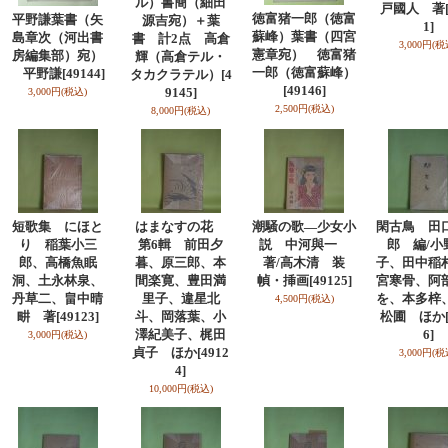
ル）書簡（細田
戸國人 著
徳富猪一郎（徳富
平野謙葉書（矢
源吉宛）＋葉
1]
蘇峰）葉書（四宮
島章次（河出書
書 計2点 高倉
3,000円
(税
憲章宛） 徳富猪
房編集部）宛）
輝（高倉テル・
一郎（徳富蘇峰）
平野謙
[49144]
タカクラテル）
[4
[49146]
9145]
3,000円
(税込)
2,500円
(税込)
8,000円
(税込)
短歌集 にほと
はまなすの花
潮騒の歌―少女小
閑古鳥 田
り 稲葉小三
第6輯 前田夕
説 中河與一
郎 編/小
郎、高橋魚眠
暮、原三郎、本
著/高木清 装
子、田中稲
洞、土永林泉、
間楽寛、豊田満
幀・挿画
[49125]
宮寒骨、阿
丹草二、畠中晴
里子、違星北
を、本多梓
4,500円
(税込)
畊 著
[49123]
斗、岡落葉、小
松圃 ほか
澤紀美子、梶田
6]
3,000円
(税込)
貞子 ほか
[4912
3,000円
(税
4]
10,000円
(税込)