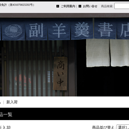
第431070025592号）
ご利用案内
｜
お問い合せ
商品検索
:
ム
｜
新入荷
品一覧
商品並び替え
:
新入荷