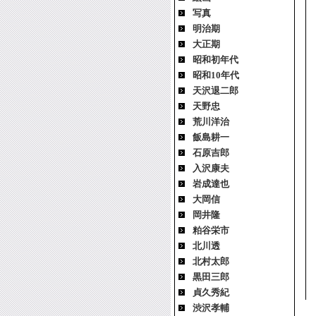
写真
明治期
大正期
昭和初年代
昭和10年代
天沢退二郎
天野忠
荒川洋治
飯島耕一
石原吉郎
入沢康夫
岩成達也
大岡信
岡井隆
粕谷栄市
北川透
北村太郎
黒田三郎
貞久秀紀
渋沢孝輔