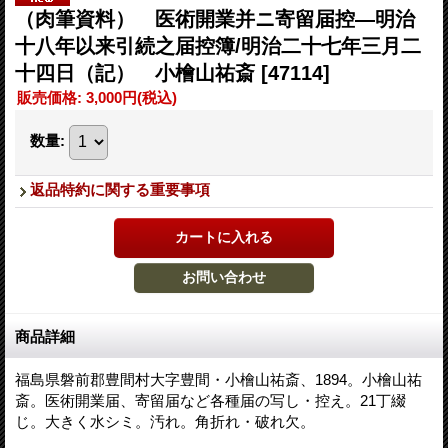
（肉筆資料） 医術開業并ニ寄留届控―明治
十八年以来引続之届控簿/明治二十七年三月二
十四日（記） 小檜山祐斎
[47114]
販売価格
:
3,000円
(税込)
数量
:
返品特約に関する重要事項
商品詳細
福島県磐前郡豊間村大字豊間・小檜山祐斎、1894。小檜山祐
斎。医術開業届、寄留届など各種届の写し・控え。21丁綴
じ。大きく水シミ。汚れ。角折れ・破れ欠。