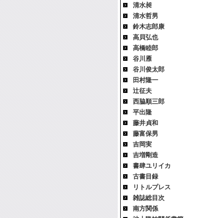
清水昶
清水哲男
鈴木志郎康
高貝弘也
高橋睦郎
谷川雁
谷川俊太郎
田村隆一
辻征夫
西脇順三郎
平出隆
藤井貞和
藤富保男
吉岡実
吉増剛造
書肆ユリイカ
古書目録
リトルプレス
雑誌総目次
南方関係