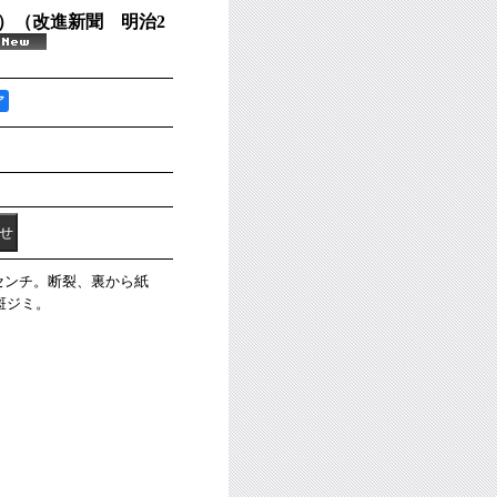
）（改進新聞 明治2
ア
46センチ。断裂、裏から紙
斑ジミ。