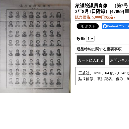
衆議院議員肖像 （第2号
3年8月1日附録）
[
47069
]
販売価格
:
5,000円
(税込)
Facebookでシェ
数量
:
返品特約に関する重要事項
｜
三益社、1890。64センチ×
貼り補修。裏に記名。傷み。