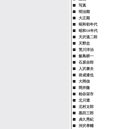
写真
明治期
大正期
昭和初年代
昭和10年代
天沢退二郎
天野忠
荒川洋治
飯島耕一
石原吉郎
入沢康夫
岩成達也
大岡信
岡井隆
粕谷栄市
北川透
北村太郎
黒田三郎
貞久秀紀
渋沢孝輔