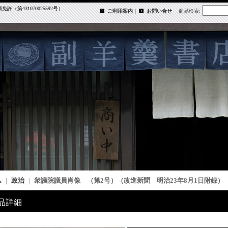
第431070025592号）
ご利用案内
｜
お問い合せ
商品検索
:
ム
｜
政治
｜
衆議院議員肖像 （第2号）（改進新聞 明治23年8月1日附録）
品詳細