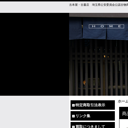
古本屋・古書店 埼玉県公安委員会公認古物商免許（
ホー
特定商取引法表示
商
リンク集
買取につきまして