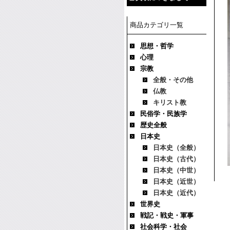
商品カテゴリ一覧
思想・哲学
心理
宗教
全般・その他
仏教
キリスト教
民俗学・民族学
歴史全般
日本史
日本史（全般）
日本史（古代）
日本史（中世）
日本史（近世）
日本史（近代）
世界史
戦記・戦史・軍事
社会科学・社会