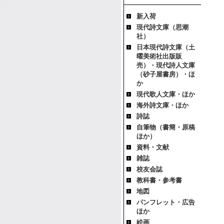
新入荷
現代詩文庫（思潮
社）
日本現代詩文庫（土
曜美術社出版販
売）・現代詩人文庫
（砂子屋書房）・ほ
か
現代歌人文庫・ほか
海外詩文庫・ほか
詩誌
自筆物（書簡・原稿
ほか）
資料・文献
雑誌
校友会誌
教科書・参考書
地図
パンフレット・広告
ほか
絵画