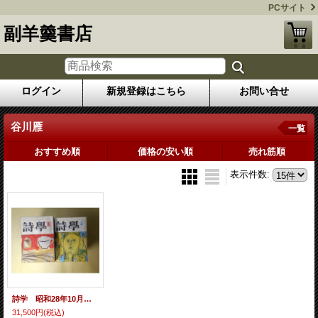
PCサイト
副羊羹書店
ログイン
新規登録はこちら
お問い合せ
谷川雁
一覧
おすすめ順
価格の安い順
売れ筋順
表示件数
:
詩学 昭和28年10月〜昭和34年度詩学年鑑（第8巻第10号〜14巻2号）のうち計63冊―人見勇追悼（扇谷義男）、二つの反駁（鮎川信夫）、二十代の発言（飯島耕一×高橋左近×谷川俊太郎×大岡信×中村稔×川崎洋×山本太郎×嵯峨信之×木原孝一）、戦後詩人論（大岡信）、現代詩人の問題（黒田三郎）、詩人の社会的責任ということ（鮎川信夫）、氷つた焔（清岡卓行）、新詩風土記（福井）（則武三雄）、五十代の発言（金子光晴×北園克衛×壷井繁治×村野四郎）、海港小景（衣更着信）、異数の世界（吉本隆明）、死の灰詩集論争の背景（鮎川信夫）、戦後詩人論（吉本隆明）、見えない配達夫（茨木のり子）ほか 稲並昌幸（城昌幸） 発行兼編輯人/鮎川信夫、飯島耕一×高橋左近×谷川俊太郎×大岡信×中村稔×川崎洋×山本太郎×嵯峨信之×木原孝一、吉本隆明、西脇順三郎、金井直、高野喜久雄、原條あき子、谷川俊太郎、井上多喜三郎、安東次男、長谷川龍生、那珂太郎、上田敏雄、小林善雄、三好豊一郎、茨木のり子、黒田三郎、北園克衛、谷川雁、永瀬清子、飯島耕一、大岡信、牟礼慶子、中村稔、山中散生、桑原圭介、吉野弘、港野喜代子、高田敏子、中江俊夫、中桐雅夫、丸山豊、岡崎清一郎、関根弘、黒部節子（転載）、白石かずこ、木下夕爾、鳥居良禅、菅原克己、天野忠、西川満、新川和江、岩田宏、堀川正美、粒来哲蔵、清水正一、笹原常与、牧羊子、田村隆一、石原吉郎、木津豊太郎、浜田遺太郎、野田理一、扇谷義男、清岡卓行、則武三雄、金子光晴×北園克衛×壷井繁治×村野四郎、衣更着信 ほか
31,500円
(税込)