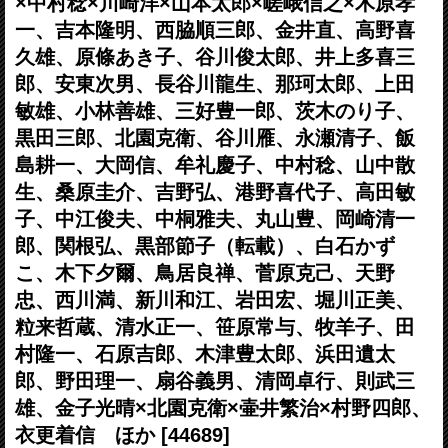
×中村稔×川崎洋×山本太郎×嵯峨信之×木原孝
一、吉本隆明、西脇順三郎、金井直、高野喜
久雄、原條あき子、谷川俊太郎、井上多喜三
郎、安東次男、長谷川龍生、那珂太郎、上田
敏雄、小林善雄、三好豊一郎、茨木のり子、
黒田三郎、北園克衛、谷川雁、永瀬清子、飯
島耕一、大岡信、牟礼慶子、中村稔、山中散
生、桑原圭介、吉野弘、港野喜代子、高田敏
子、中江俊夫、中桐雅夫、丸山豊、岡崎清一
郎、関根弘、黒部節子（転載）、白石かず
こ、木下夕爾、鳥居良禅、菅原克己、天野
忠、西川満、新川和江、岩田宏、堀川正美、
粒来哲蔵、清水正一、笹原常与、牧羊子、田
村隆一、石原吉郎、木津豊太郎、浜田遺太
郎、野田理一、扇谷義男、清岡卓行、則武三
雄、金子光晴×北園克衛×壷井繁治×村野四郎、
衣更着信 ほか
[44689]