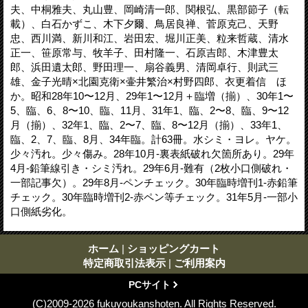
夫、中桐雅夫、丸山豊、岡崎清一郎、関根弘、黒部節子（転
載）、白石かずこ、木下夕爾、鳥居良禅、菅原克己、天野
忠、西川満、新川和江、岩田宏、堀川正美、粒来哲蔵、清水
正一、笹原常与、牧羊子、田村隆一、石原吉郎、木津豊太
郎、浜田遺太郎、野田理一、扇谷義男、清岡卓行、則武三
雄、金子光晴×北園克衛×壷井繁治×村野四郎、衣更着信 ほ
か。昭和28年10〜12月、29年1〜12月＋臨増（揃）、30年1〜
5、臨、6、8〜10、臨、11月、31年1、臨、2〜8、臨、9〜12
月（揃）、32年1、臨、2〜7、臨、8〜12月（揃）、33年1、
臨、2、7、臨、8月、34年臨。計63冊。水シミ・ヨレ。ヤケ。
少々汚れ。少々傷み。28年10月-裏表紙破れ欠箇所あり。29年
4月-鉛筆線引き・シミ汚れ。29年6月-難有（2枚小口側破れ・
一部記事欠）。29年8月-ペンチェック。30年臨時増刊1-赤鉛筆
チェック。30年臨時増刊2-赤ペン等チェック。31年5月-一部小
口側紙劣化。
ホーム
|
ショッピングカート
特定商取引法表示
|
ご利用案内
PCサイト
(C)2009-2026 fukuyoukanshoten. All Rights Reserved.