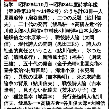
詩学 昭和28年10月〜昭和34年度詩学年鑑
（第8巻第10号〜14巻2号）のうち計63冊―人
見勇追悼（扇谷義男）、二つの反駁（鮎川信
夫）、二十代の発言（飯島耕一×高橋左近×谷
川俊太郎×大岡信×中村稔×川崎洋×山本太郎×
嵯峨信之×木原孝一）、戦後詩人論（大岡
信）、現代詩人の問題（黒田三郎）、詩人の
社会的責任ということ（鮎川信夫）、氷つた
焔（清岡卓行）、新詩風土記（福井）（則武
三雄）、五十代の発言（金子光晴×北園克衛×
壷井繁治×村野四郎）、海港小景（衣更着
信）、異数の世界（吉本隆明）、死の灰詩集
論争の背景（鮎川信夫）、戦後詩人論（吉本
隆明）、見えない配達夫（茨木のり子）ほ
か 稲並昌幸（城昌幸） 発行兼編輯人/鮎川
信夫、飯島耕一×高橋左近×谷川俊太郎×大岡信