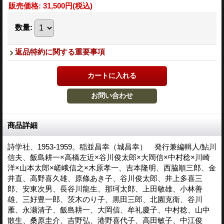
販売価格
:
31,500円
(税込)
数量
:
返品特約に関する重要事項
商品詳細
詩学社、1953-1959。稲並昌幸（城昌幸） 発行兼編輯人/鮎川
信夫、飯島耕一×高橋左近×谷川俊太郎×大岡信×中村稔×川崎
洋×山本太郎×嵯峨信之×木原孝一、吉本隆明、西脇順三郎、金
井直、高野喜久雄、原條あき子、谷川俊太郎、井上多喜三
郎、安東次男、長谷川龍生、那珂太郎、上田敏雄、小林善
雄、三好豊一郎、茨木のり子、黒田三郎、北園克衛、谷川
雁、永瀬清子、飯島耕一、大岡信、牟礼慶子、中村稔、山中
散生、桑原圭介、吉野弘、港野喜代子、高田敏子、中江俊