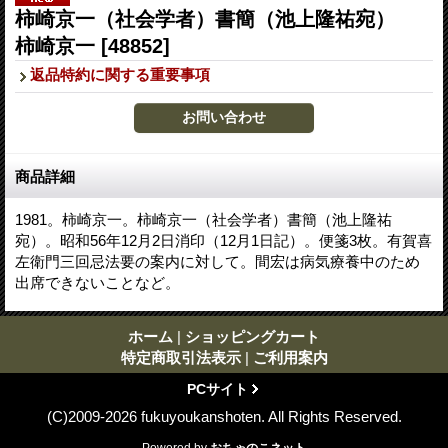
柿崎京一（社会学者）書簡（池上隆祐宛）
柿崎京一
[48852]
返品特約に関する重要事項
商品詳細
1981。柿崎京一。柿崎京一（社会学者）書簡（池上隆祐
宛）。昭和56年12月2日消印（12月1日記）。便箋3枚。有賀喜
左衛門三回忌法要の案内に対して。間宏は病気療養中のため
出席できないことなど。
ホーム
|
ショッピングカート
特定商取引法表示
|
ご利用案内
PCサイト
(C)2009-2026 fukuyoukanshoten. All Rights Reserved.
Powered by
おちゃのこネット