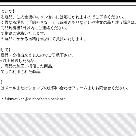
について】
よる返品、ご入金後のキャンセルには応じかねますのでご了承ください。
しく異なる場合（「線引きなし」→線引きありなど）や注文の品と違う場合は
り商品到着後7日以内にご連絡ください。
いて別途ご連絡いたします。
合の返品にかかる送料は当店にて負担いたします。
関して】
、返品・交換出来ませんのでご了承下さい。
日以上経過した商品。
る、商品の加工、損傷した商品。
度でもご利用された商品。
口】
際はメールまたはショップのお問い合わせフォームよりお問合せください。
uyoukan@seichoshoten.ocnk.net