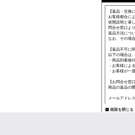
【返品・交換
お客様都合に
状態説明と著
問合せ窓口よ
返品方法につ
なお、その場
【返品不可に
以下の場合は
・商品到着後8
・お客様によ
・お客様が一
【お問合せ窓
商品の返品の
メールアドレス：fuk
画面を閉じる