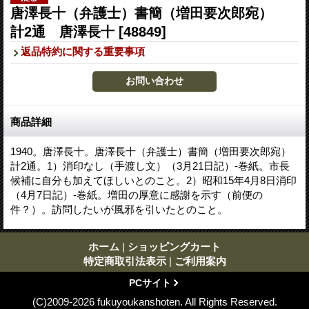
唐澤長十（弁護士）書簡（増田要次郎宛）
計2通 唐澤長十
[48849]
返品特約に関する重要事項
商品詳細
1940。唐澤長十。唐澤長十（弁護士）書簡（増田要次郎宛）
計2通。1）消印なし（手渡し文）（3月21日記）-巻紙。市長
候補に自分も加えてほしいとのこと。2）昭和15年4月8日消印
（4月7日記）-巻紙。増田の厚意に感謝を示す（前便の
件？）。訪問したいが風邪を引いたとのこと。
ホーム
|
ショッピングカート
特定商取引法表示
|
ご利用案内
PCサイト
(C)2009-2026 fukuyoukanshoten. All Rights Reserved.