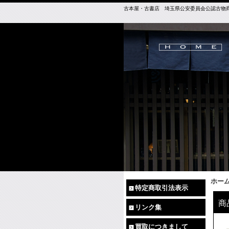
古本屋・古書店 埼玉県公安委員会公認古物商免許（
ホー
特定商取引法表示
商
リンク集
買取につきまして