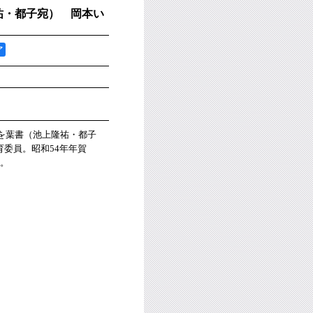
祐・都子宛） 岡本い
ア
さを葉書（池上隆祐・都子
委員。昭和54年年賀
え。