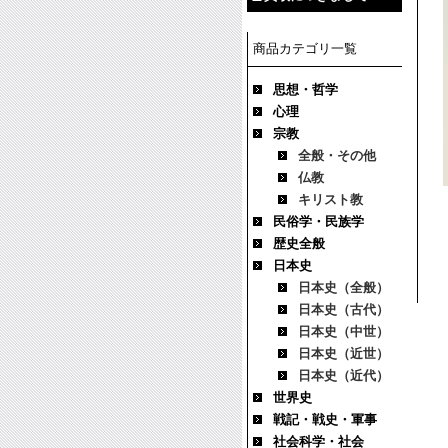
商品カテゴリ一覧
思想・哲学
心理
宗教
全般・その他
仏教
キリスト教
民俗学・民族学
歴史全般
日本史
日本史（全般）
日本史（古代）
日本史（中世）
日本史（近世）
日本史（近代）
世界史
戦記・戦史・軍事
社会科学・社会