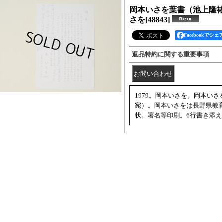
岡本いさを葉書（池上隆
さを
[
48843
]
Facebookでシェ
返品特約に関する重要事項
1979。岡本いさを。岡本い
宛）。岡本いさをは長野県教育
状。署名等印刷。6行書き添