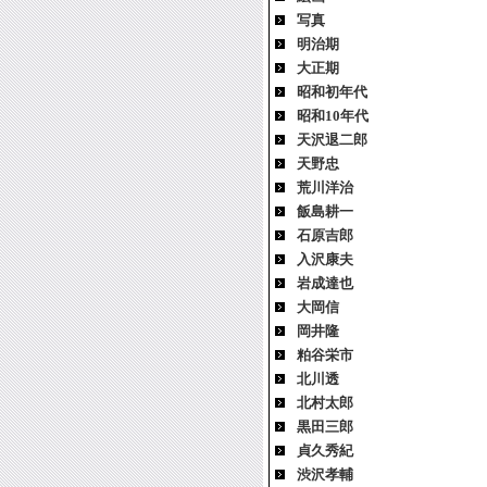
写真
明治期
大正期
昭和初年代
昭和10年代
天沢退二郎
天野忠
荒川洋治
飯島耕一
石原吉郎
入沢康夫
岩成達也
大岡信
岡井隆
粕谷栄市
北川透
北村太郎
黒田三郎
貞久秀紀
渋沢孝輔