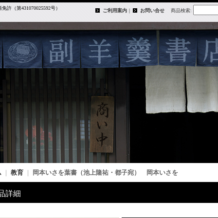
第431070025592号）
ご利用案内
｜
お問い合せ
商品検索
:
ム
｜
教育
｜
岡本いさを葉書（池上隆祐・都子宛） 岡本いさを
品詳細