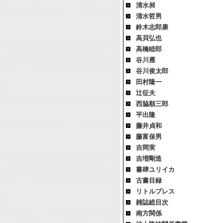
清水昶
清水哲男
鈴木志郎康
高貝弘也
高橋睦郎
谷川雁
谷川俊太郎
田村隆一
辻征夫
西脇順三郎
平出隆
藤井貞和
藤富保男
吉岡実
吉増剛造
書肆ユリイカ
古書目録
リトルプレス
雑誌総目次
南方関係