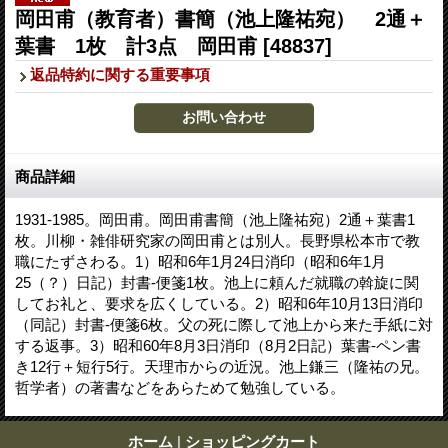
岡田甫（教育者）書簡（池上隆祐宛） 2通＋
葉書 1枚 計3点 岡田甫
[48837]
返品特約に関する重要事項
商品詳細
1931-1985。岡田甫。岡田甫書簡（池上隆祐宛）2通＋葉書1
枚。川柳・雑俳研究家の岡田甫とは別人。長野県松本市で教
職にたずさわる。1）昭和6年1月24日消印（昭和6年1月
25（？）日記）封書-便箋1枚。池上に頼んだ就職の斡旋に関
してお礼と、要求を広くしている。2）昭和6年10月13日消印
（同記）封書-便箋6枚。父の死に際して池上から来た手紙に対
する返事。3）昭和60年8月3日消印（8月2日記）葉書-ペン書
き12行＋短行5行。天理市からの近況。池上鎌三（隆祐の兄。
哲学者）の著書などをあらためて勉強している。
ホーム
|
ショッピングカート