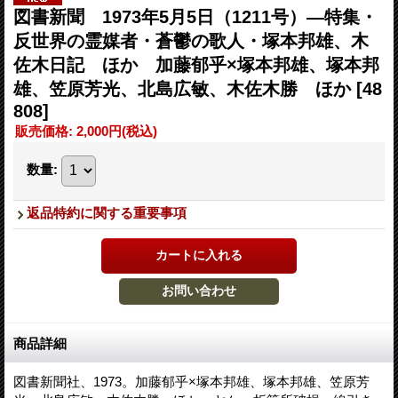
図書新聞 1973年5月5日（1211号）―特集・
反世界の霊媒者・蒼鬱の歌人・塚本邦雄、木
佐木日記 ほか 加藤郁乎×塚本邦雄、塚本邦
雄、笠原芳光、北島広敏、木佐木勝 ほか
[48
808]
販売価格
:
2,000円
(税込)
数量
:
返品特約に関する重要事項
商品詳細
図書新聞社、1973。加藤郁乎×塚本邦雄、塚本邦雄、笠原芳