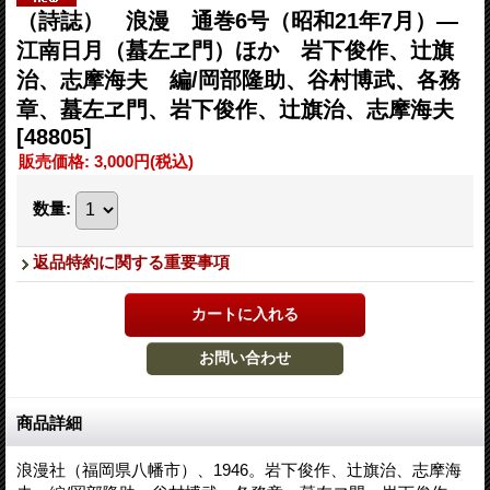
（詩誌） 浪漫 通巻6号（昭和21年7月）―
江南日月（蟇左ヱ門）ほか 岩下俊作、辻旗
治、志摩海夫 編/岡部隆助、谷村博武、各務
章、蟇左ヱ門、岩下俊作、辻旗治、志摩海夫
[48805]
販売価格
:
3,000円
(税込)
数量
:
返品特約に関する重要事項
商品詳細
浪漫社（福岡県八幡市）、1946。岩下俊作、辻旗治、志摩海