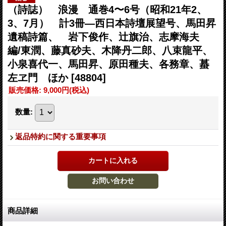
（詩誌） 浪漫 通巻4〜6号（昭和21年2、
3、7月） 計3冊―西日本詩壇展望号、馬田昇
遺稿詩篇、 岩下俊作、辻旗治、志摩海夫
編/東潤、藤真砂夫、木降丹二郎、八束龍平、
小泉喜代一、馬田昇、原田種夫、各務章、蟇
左ヱ門 ほか
[48804]
販売価格
:
9,000円
(税込)
数量
:
返品特約に関する重要事項
商品詳細