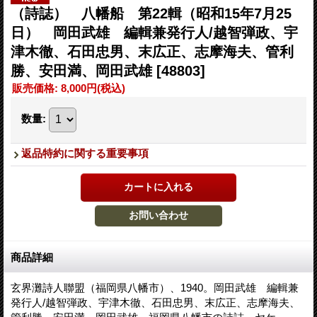
（詩誌） 八幡船 第22輯（昭和15年7月25
日） 岡田武雄 編輯兼発行人/越智弾政、宇
津木徹、石田忠男、末広正、志摩海夫、管利
勝、安田満、岡田武雄
[48803]
販売価格
:
8,000円
(税込)
数量
:
返品特約に関する重要事項
商品詳細
玄界灘詩人聯盟（福岡県八幡市）、1940。岡田武雄 編輯兼
発行人/越智弾政、宇津木徹、石田忠男、末広正、志摩海夫、